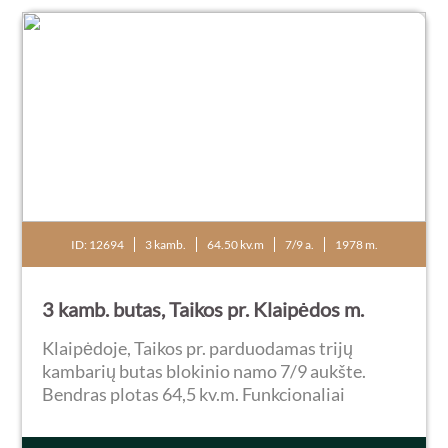
ID: 12694
3 kamb.
64.50 kv.m
7/9 a.
1978 m.
3 kamb. butas, Taikos pr. Klaipėdos m.
Klaipėdoje, Taikos pr. parduodamas trijų
kambarių butas blokinio namo 7/9 aukšte.
Bendras plotas 64,5 kv.m. Funkcionaliai
perplanuota - svetainė apjungta su virtuvės
zona, du atskiri miegamieji, drabužinė,