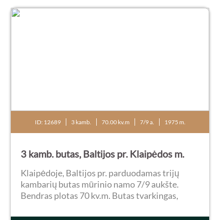
ID: 12689
3 kamb.
70.00 kv.m
7/9 a.
1975 m.
3 kamb. butas, Baltijos pr. Klaipėdos m.
Klaipėdoje, Baltijos pr. parduodamas trijų
kambarių butas mūrinio namo 7/9 aukšte.
Bendras plotas 70 kv.m. Butas tvarkingas,
jaukus, labai erdvus, funkcionaliai
perplanuotas (perdarytas iš keturių kambarių