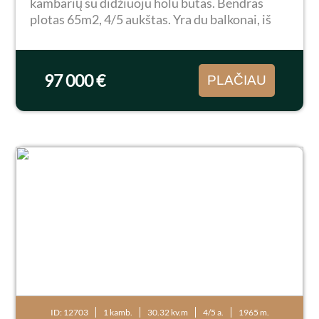
kambarių su didžiuoju holu butas. Bendras
plotas 65m2, 4/5 aukštas. Yra du balkonai, iš
kurių vienas įstiklintas. Butas tvarkingas, šiltas
bei saulėtas. Strategiškai patogi vieta - šalia...
97 000 €
PLAČIAU
ID: 12703
1 kamb.
30.32 kv.m
4/5 a.
1965 m.