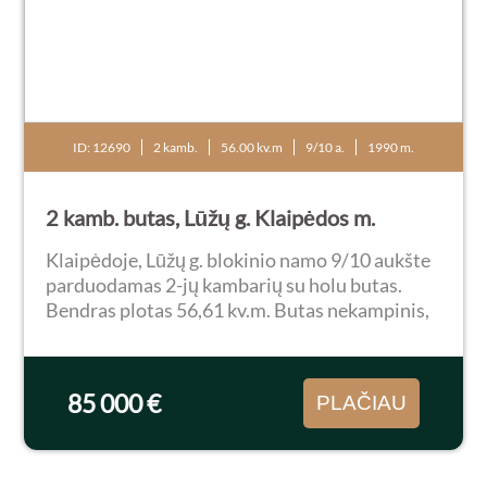
ID: 12690
2 kamb.
56.00 kv.m
9/10 a.
1990 m.
2 kamb. butas, Lūžų g. Klaipėdos m.
Klaipėdoje, Lūžų g. blokinio namo 9/10 aukšte
parduodamas 2-jų kambarių su holu butas.
Bendras plotas 56,61 kv.m. Butas nekampinis,
du balkonai, iš kurių vienas įstiklintas. Bute
sudėti plastikiniai langai, reikalingas
remontas...
85 000 €
PLAČIAU