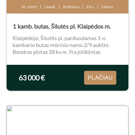
ID: 12691
1 kamb.
28.00 kv.m
2/9 a.
1968 m.
1 kamb. butas, Šilutės pl. Klaipėdos m.
Klaipėdoje, Šilutės pl. parduodamas 1-o
kambario butas mūrinio namo 2/9 aukšte.
Bendras plotas 28 kv.m. Yra įstiklintas
balkonas. Butas šiltas, tvarkingas, gal reiktų
kosmetinio remonto. Langai orientuoti į vakarų
pusę. Kodinės...
63 000 €
PLAČIAU