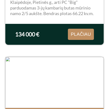
Klaipėdoje, Pietinės g., arti PC "Big"
parduodamas 3-jų kambarių butas mūrinio
namo 2/5 aukšte. Bendras plotas 66.22 kv.m.
Yra erdvus įstiklintas balkonas. Butas
tvarkingas, tačiau kosmetinio remonto reiktų.
Bute du atskiri...
134 000 €
PLAČIAU