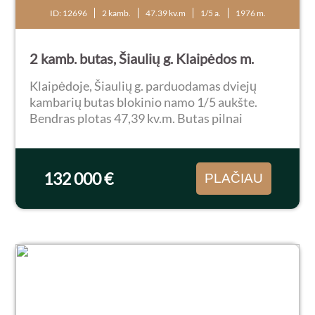
ID: 12696
2 kamb.
47.39 kv.m
1/5 a.
1976 m.
2 kamb. butas, Šiaulių g. Klaipėdos m.
Klaipėdoje, Šiaulių g. parduodamas dviejų
kambarių butas blokinio namo 1/5 aukšte.
Bendras plotas 47,39 kv.m. Butas pilnai
kapitaliai suremontuotas. Parduodamas su
baldais bei buitine technika. Po atnaujinimo
bute dar niekas...
132 000 €
PLAČIAU