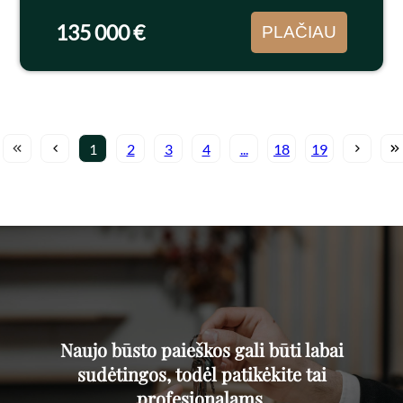
buto). Butas išsiskiria...
135 000 €
PLAČIAU
1
2
3
4
...
18
19
Naujo būsto paieškos gali būti labai
sudėtingos, todėl patikėkite tai
profesionalams.