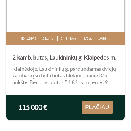
ID: 12695
2 kamb.
54.84 kv.m
3/5 a.
1986 m.
2 kamb. butas, Laukininkų g. Klaipėdos m.
Klaipėdoje, Laukininkų g. parduodamas dviejų
kambarių su holu butas blokinio namo 3/5
aukšte. Bendras plotas 54,84 kv.m., erdvi 9
kv.m. virtuvė, atskiri kambariai, du balkonai.
Butas tvarkingas, erdvus, labai šiltas bei
jaukus...
115 000 €
PLAČIAU