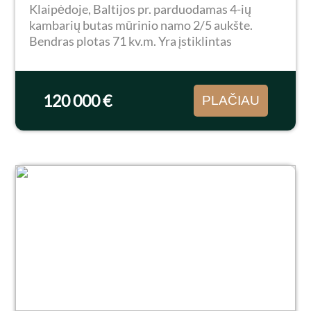
Klaipėdoje, Baltijos pr. parduodamas 4-ių
kambarių butas mūrinio namo 2/5 aukšte.
Bendras plotas 71 kv.m. Yra įstiklintas
balkonas. Butas neapleistas, tačiau reiktų
pasiremontuoti, sudėti plastikiniai langai.
Rami vieta, atokiau...
120 000 €
PLAČIAU