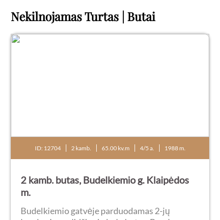
Nekilnojamas Turtas | Butai
ID: 12704
2 kamb.
65.00 kv.m
4/5 a.
1988 m.
2 kamb. butas, Budelkiemio g. Klaipėdos
m.
Budelkiemio gatvėje parduodamas 2-jų