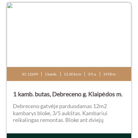
ID: 12699
1 kamb.
12.00 kv.m
3/5 a.
1978 m.
1 kamb. butas, Debreceno g. Klaipėdos m.
Debreceno gatvėje parduodamas 12m2
kambarys bloke, 3/5 aukštas. Kambariui
reikalingas remontas. Bloke ant dviejų
kambarių WC- kriauklė. Gan patogi vieta
gyventi, aplink daug mokyklų ir darželių,