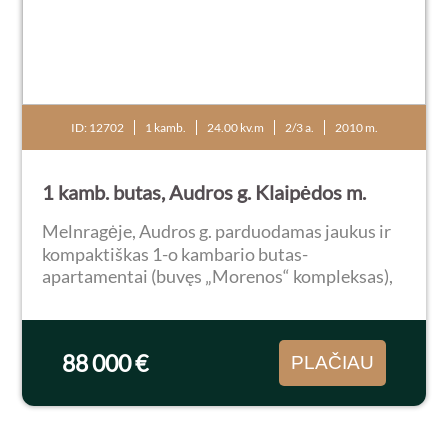
ID: 12702
1 kamb.
24.00 kv.m
2/3 a.
2010 m.
1 kamb. butas, Audros g. Klaipėdos m.
Melnragėje, Audros g. parduodamas jaukus ir
kompaktiškas 1-o kambario butas-
apartamentai (buvęs „Morenos“ kompleksas),
2/3 aukšte. Bendras plotas 24.50 kv.m. Yra 8 kv.
m lodžija/balkonas. Būstas pilnai ir naujai
įrengtas 202...
88 000 €
PLAČIAU