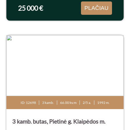
netoliese IKI prekybos centras...
25 000 €
PLAČIAU
ID: 12698
3 kamb.
66.00 kv.m
2/5 a.
1992 m.
3 kamb. butas, Pietinė g. Klaipėdos m.