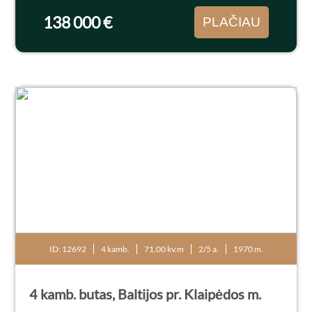
išdidintas vonios...
138 000 €
PLAČIAU
ID: 12692
4 kamb.
71.00 kv.m
2/5 a.
1970 m.
4 kamb. butas, Baltijos pr. Klaipėdos m.