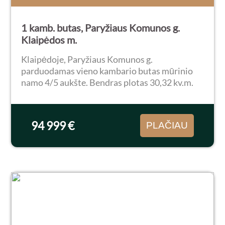
1 kamb. butas, Paryžiaus Komunos g.
Klaipėdos m.
Klaipėdoje, Paryžiaus Komunos g.
parduodamas vieno kambario butas mūrinio
namo 4/5 aukšte. Bendras plotas 30,32 kv.m.
Butas labai tvarkingas, šiltas bei jaukus.
Ekonomiškas buto išlaikymas. Langai
orientuoti į rytų pusę, pro...
94 999 €
PLAČIAU