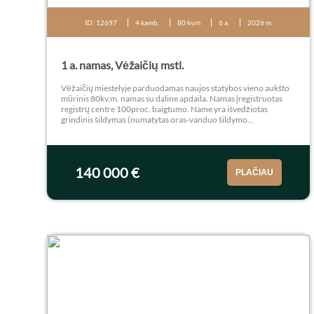
ID: 12697
4 kamb.
80 kv.m
6 a.
2026 m.
1 a. namas, Vėžaičių mstl.
Vėžaičių miestelyje parduodamas naujos statybos vieno aukšto
mūrinis 80kv.m. namas su daline apdaila. Namas įregistruotas
registrų centre 100proc. baigtumo. Name yra išvedžiotas
grindinis šildymas (numatytas oras-vanduo šildymo...
140 000 €
PLAČIAU