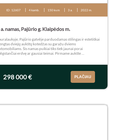
ID: 12607
4 kamb.
150 kv.m
3 a.
2022 m.
 a. namas, Pajūrio g. Klaipėdos m.
uralaukyje, Pajūrio gatvėje parduodamas stilingas ir estetiškai
rengtas dviejų aukštų kotedžas su garažu dviems
tomobiliams. Šis namas puikiai tiks tiek jaunai porai
gstančiai erdvę ar gausiai šeimai. Pirmame aukšte ...
298 000 €
PLAČIAU