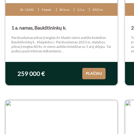
ID: 12693
4 kamb.
80 kv.m
1/1 a.
2023 m.
1 a. namas, Baukštininkų k.
2
Parduodamas pilnai įrengtas A+ klasės vieno aukšto kotedžas
Ta
Baukštininkų k., Klaipėdos r. Parduodamas 2023 m. statybos,
į
pilnai įrengtas 80 kv. m vieno aukšto kotedžas su 5 arų sklypu. Tai
au
puikus pasirinkimas ieškantiems...
mė
259 000 €
PLAČIAU