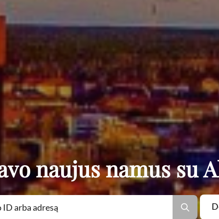
savo naujus namus su A
D