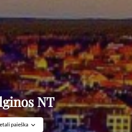
lginos NT
etali paieška