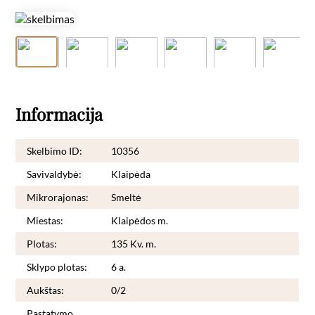
Informacija
Skelbimo ID:
10356
Savivaldybė:
Klaipėda
Mikrorajonas:
Smeltė
Miestas:
Klaipėdos m.
Plotas:
135 Kv. m.
Sklypo plotas:
6 a.
Aukštas:
0/2
Pastatymo