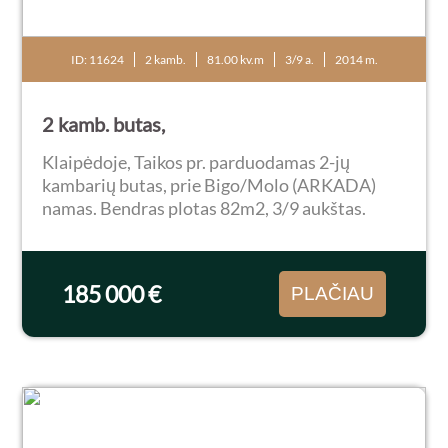
ID: 11624
2 kamb.
81.00 kv.m
3/9 a.
2014 m.
2 kamb. butas,
Klaipėdoje, Taikos pr. parduodamas 2-jų
kambarių butas, prie Bigo/Molo (ARKADA)
namas. Bendras plotas 82m2, 3/9 aukštas.
Parduodamas su baldais ir visa buitine
technika, didelis balkonas 9kv.m. Bute šiuo
metu niekas negyvena. Šiuo...
185 000 €
PLAČIAU