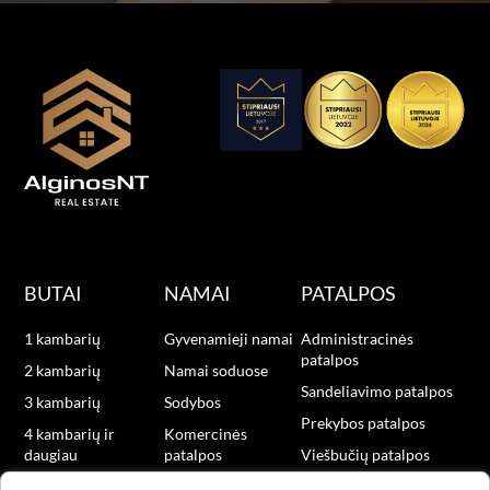
BUTAI
NAMAI
PATALPOS
1 kambarių
Gyvenamieji namai
Administracinės
patalpos
2 kambarių
Namai soduose
Sandeliavimo patalpos
3 kambarių
Sodybos
Prekybos patalpos
4 kambarių ir
Komercinės
daugiau
patalpos
Viešbučių patalpos
Naujos statybos