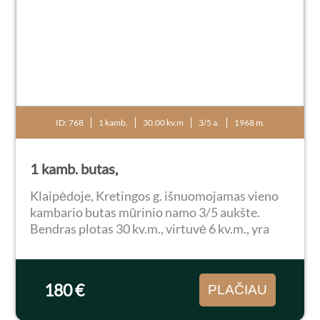
ID: 768
1 kamb.
30.00 kv.m
3/5 a.
1968 m.
1 kamb. butas,
Klaipėdoje, Kretingos g. išnuomojamas vieno
kambario butas mūrinio namo 3/5 aukšte.
Bendras plotas 30 kv.m., virtuvė 6 kv.m., yra
balkonas. Butas tvarkingas: plastikiniai langai,
laminatas, šarvo durys. Langai orientuoti į
rytų...
180 €
PLAČIAU