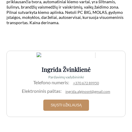
priklausančia tvora, automatiniai kiemo vartai, yra šiltnamis, 
šulinys, brandžių vaismedžių ir vaiskrūmių, vaikų žaidimo zona. 
Pilnai sutvarkyta kiemo aplinka. Netoli PC BIG, MOLAS, gydymo 
įstaigos, mokyklos, darželiai, autoservisai, kursuoja visuomeninis 
transportas. Kaina derinama.

Ingrida Žvinklienė
Pardavimų vadybininkė
Telefono numeris:
+370 672 89950
Elektroninis paštas:
ingrida.alginosnt@gmail.com
SIŲSTI UŽKLAUSĄ