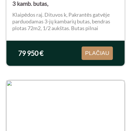
3 kamb. butas,
Klaipėdos raj. Dituvos k, Pakrantės gatvėje
parduodamas 3-jų kambarių butas, bendras
plotas 72m2, 1/2 aukštas. Butas pilnai
paruoštas gyventi. Šildymas oras vanduo. Bute
atliktas kapitalinis remontas prieš 3 metus.
Parduodamas su...
79 950 €
PLAČIAU