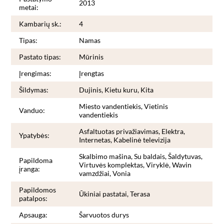
2013
metai:
Kambarių sk.:
4
Tipas:
Namas
Pastato tipas:
Mūrinis
Įrengimas:
Įrengtas
Šildymas:
Dujinis, Kietu kuru, Kita
Miesto vandentiekis, Vietinis
Vanduo:
vandentiekis
Asfaltuotas privažiavimas, Elektra,
Ypatybės:
Internetas, Kabelinė televizija
Skalbimo mašina, Su baldais, Šaldytuvas,
Papildoma
Virtuvės komplektas, Viryklė, Wavin
įranga:
vamzdžiai, Vonia
Papildomos
Ūkiniai pastatai, Terasa
patalpos:
Apsauga:
Šarvuotos durys