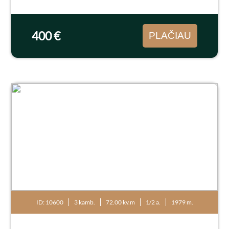
įstiklintas balkonas. Langai orientuoti į vakarų
pusę. Butas suremontuotas: plastikiniai
langai...
400 €
PLAČIAU
ID: 10600
3 kamb.
72.00 kv.m
1/2 a.
1979 m.