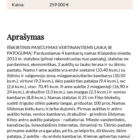
Kaina:
259 000 €
Aprašymas
IŠSKIRTINIS PASIŪLYMAS VERTINANTIEMS LAIKĄ IR 
PATOGUMĄ! Parduodamas 4 kambarių namas Klaipėdos mieste, 
2013 m. statybos (pilnai rekonstruotas nuo pamatų), statytas ne 
pardavimui, ekonomiškas, 2 aukštų su lauko terasa ir su ūkiniu 
pastatu. Namo I-ame aukšte yra erdvi svetainė (33.40 kv.m.) su 
židiniu ir valgomojo zona, miegamasis/darbo kambarys (10,50 
kv.m.), virtuvė (9,3 kv.m.), ūkio paskirties patalpa (9,4 kv.m.), wc 
(2,6 kv.m.), viso: 70,45 kv.m. II-ame aukšte 2 miegamieji (16,90 ir 
24 kv.m.), drabužinė (3,3 kv.m.), san.mazgas (2,3 kv.m.) ir vonios 
kambarys (8,8 kv.m.). Namas statytas iš 25 cm Fibo blokelių, 
sudėti trigubo stiklo paketo langai, priduotas 100 proc.Namas 
šildomas kietu kuru ir/arba dujomis. Pirmas aukštas ir antro 
aukšto holas, vonios kambarys, drabužinė - grindinis šildymas. 
Kitos antro aukšto patalpos - radiatoriai. Miesto vandentiekis, 
kanalizacija, šviesolaidinis internetas, išmanioji tv. Ūkinio pastato 
pirmame aukšte yra garažas, pirtis, priešpirtis, dirbtuvės, ūkinė 
patalpa. 2 aukšte - du erdvūs kambariai. Kiemas aptvertas namui 