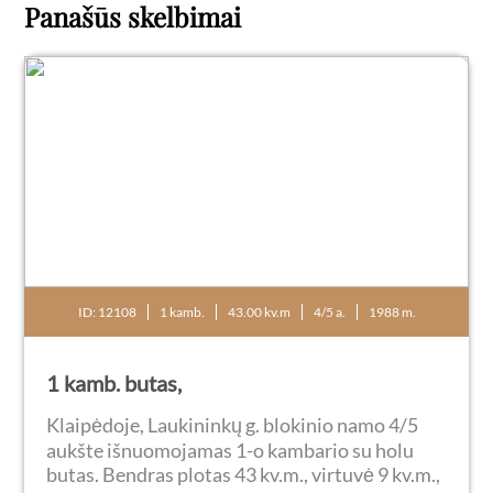
Panašūs skelbimai
ID: 12108
1 kamb.
43.00 kv.m
4/5 a.
1988 m.
1 kamb. butas,
Klaipėdoje, Laukininkų g. blokinio namo 4/5
aukšte išnuomojamas 1-o kambario su holu
butas. Bendras plotas 43 kv.m., virtuvė 9 kv.m.,