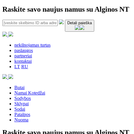
Raskite savo naujus namus su Alginos NT
Detali paieška
nekilnojamas turtas
paslaugos
partneriai
kontaktai
LT
RU
Butai
Namai Kotedžai
Sodybos
Sklypai
Sodai
Patalpos
Nuoma
Raskite savo naujus namus su Alginos NT