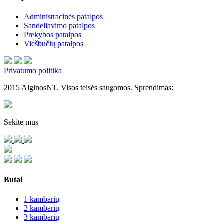
Administracinės patalpos
Sandeliavimo patalpos
Prekybos patalpos
Viešbučių patalpos
Privatumo politika
2015 AlginosNT. Visos teisės saugomos. Sprendimas:
Sekite mus
Butai
1 kambarių
2 kambarių
3 kambarių