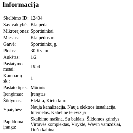
Informacija
Skelbimo ID:
12434
Savivaldybė:
Klaipėda
Mikrorajonas:
Sportininkai
Miestas:
Klaipėdos m.
Gatvė:
Sportininkų g.
Plotas:
30 Kv. m.
Aukštas:
1/2
Pastatymo
1954
metai:
Kambarių
1
sk.:
Pastato tipas:
Mūrinis
Įrengimas:
Įrengtas
Šildymas:
Elektra, Kietu kuru
Nauja kanalizacija, Nauja elektros instaliacija,
Ypatybės:
Internetas, Kabelinė televizija
Skalbimo mašina, Su baldais, Šildomos grindys,
Papildoma
Virtuvės komplektas, Viryklė, Wavin vamzdžiai,
įranga:
Dušo kabina