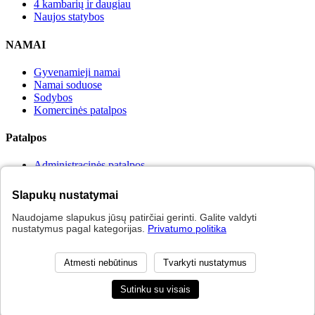
4 kambarių ir daugiau
Naujos statybos
NAMAI
Gyvenamieji namai
Namai soduose
Sodybos
Komercinės patalpos
Patalpos
Administracinės patalpos
Sandeliavimo patalpos
Prekybos patalpos
Slapukų nustatymai
Viešbučių patalpos
Naudojame slapukus jūsų patirčiai gerinti. Galite valdyti
2015 AlginosNT. Visos teisės saugomos. Sprendimas:
nustatymus pagal kategorijas.
Privatumo politika
Atmesti nebūtinus
Tvarkyti nustatymus
Sekite mus
Sutinku su visais
Privatumo politika