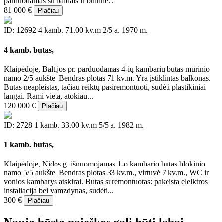
parduodamas su baldais ir buitine...
81 000 €
Plačiau
ID: 12692
4 kamb.
71.00 kv.m
2/5 a.
1970 m.
4 kamb. butas,
Klaipėdoje, Baltijos pr. parduodamas 4-ių kambarių butas mūrinio
namo 2/5 aukšte. Bendras plotas 71 kv.m. Yra įstiklintas balkonas.
Butas neapleistas, tačiau reiktų pasiremontuoti, sudėti plastikiniai
langai. Rami vieta, atokiau...
120 000 €
Plačiau
ID: 2728
1 kamb.
33.00 kv.m
5/5 a.
1982 m.
1 kamb. butas,
Klaipėdoje, Nidos g. išnuomojamas 1-o kambario butas blokinio
namo 5/5 aukšte. Bendras plotas 33 kv.m., virtuvė 7 kv.m., WC ir
vonios kambarys atskirai. Butas suremontuotas: pakeista elelktros
instaliacija bei vamzdynas, sudėti...
300 €
Plačiau