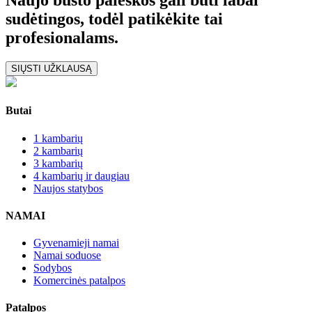
Naujo būsto paieškos gali būti labai
sudėtingos, todėl patikėkite tai
profesionalams.
SIŲSTI UŽKLAUSĄ
Butai
1 kambarių
2 kambarių
3 kambarių
4 kambarių ir daugiau
Naujos statybos
NAMAI
Gyvenamieji namai
Namai soduose
Sodybos
Komercinės patalpos
Patalpos