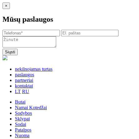
×
Mūsų paslaugos
Siųsti
nekilnojamas turtas
paslaugos
partneriai
kontaktai
LT
RU
Butai
Namai Kotedžai
Sodybos
Sklypai
Sodai
Patalpos
Nuoma