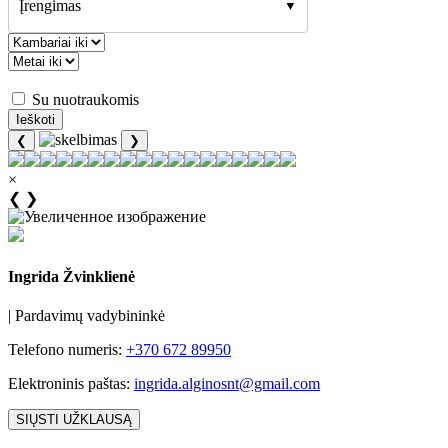
Įrengimas
Su nuotraukomis
❮
❯
×
❮
❯
Ingrida Žvinklienė
|
Pardavimų vadybininkė
Telefono numeris:
+370 672 89950
Elektroninis paštas:
ingrida.alginosnt@gmail.com
SIŲSTI UŽKLAUSĄ