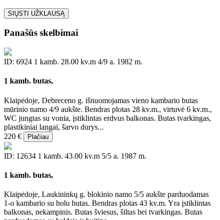
SIŲSTI UŽKLAUSĄ
Panašūs skelbimai
ID: 6924
1 kamb.
28.00 kv.m
4/9 a.
1982 m.
1 kamb. butas,
Klaipėdoje, Debreceno g. išnuomojamas vieno kambario butas
mūrinio namo 4/9 aukšte. Bendras plotas 28 kv.m., virtuvė 6 kv.m.,
WC jungtas su vonia, įstiklintas erdvus balkonas. Butas tvarkingas,
plastikiniai langai, šarvo durys...
220 €
Plačiau
ID: 12634
1 kamb.
43.00 kv.m
5/5 a.
1987 m.
1 kamb. butas,
Klaipėdoje, Laukininkų g. blokinio namo 5/5 aukšte parduodamas
1-o kambario su holu butas. Bendras plotas 43 kv.m. Yra įstiklintas
balkonas, nekampinis. Butas šviesus, šiltas bei tvarkingas. Butas