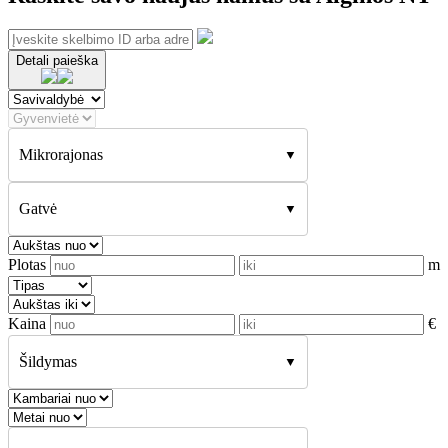
Detali paieška
Mikrorajonas
Gatvė
Plotas
m
Kaina
€
Šildymas