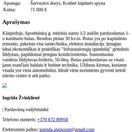
Apsauga:
Šarvuotos durys, Kodinė laiptinės spyna
Kaina:
71 000 €
Aprašymas
Klaipėdoje, Sportininkų g. mūrinio namo 1/2 aukšte parduodamas 1-
o kambario butas. Bendras plotas 30 kv.m. Butas yra po kapitalinio
remonto, pakeista visa santechnika, elektros instaliacija. Įrengtas
labai ekonomiškas ir praktiškas "Infraraudonųjų spindulių" grindinis
šildymas, papildomai įrengtas kondicionierius. Sumontuotas
vandens šildytuvas-boileris, 50-litrų. Butas parduodamas su visais
jame esančiais baldais ir buitine technika. Uždaras kiemas, kuriame
visada yra vieta automobiliui. Ideali vieta norintiems gyventi netoli
miesto centro ir arti parko.
Ingrida Žvinklienė
|
Pardavimų vadybininkė
Telefono numeris:
+370 672 89950
Elektroninis paštas:
ingrida.alginosnt@gmail.com