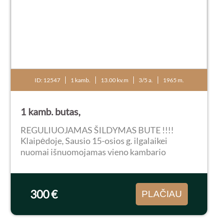
ID: 12547
1 kamb.
13.00 kv.m
3/5 a.
1965 m.
1 kamb. butas,
REGULIUOJAMAS ŠILDYMAS BUTE !!!!
Klaipėdoje, Sausio 15-osios g. ilgalaikei
nuomai išnuomojamas vieno kambario
butas/studija mūrinio namo 3/5 aukšte. Bute
naujai atliktas kapitalinis remontas.
Nuomojama su naujais baldais bei buitine...
300 €
PLAČIAU