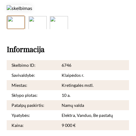
Informacija
Skelbimo ID:
6746
Savivaldybė:
Klaipėdos r.
Miestas:
Kretingalės mstl.
Sklypo plotas:
10 a.
Patalpų paskirtis:
Namų valda
Ypatybės:
Elektra, Vanduo, Be pastatų
Kaina:
9 000 €