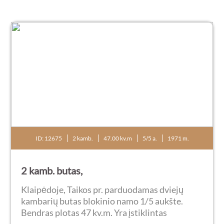
ID: 12675
2 kamb.
47.00 kv.m
5/5 a.
1971 m.
2 kamb. butas,
Klaipėdoje, Taikos pr. parduodamas dviejų
kambarių butas blokinio namo 1/5 aukšte.
Bendras plotas 47 kv.m. Yra įstiklintas