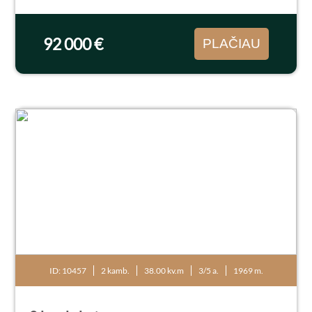
balkonas. Butas tvarkingas, neapleistas, tačiau
reiktų pasiremontuoti. Langai orientuoti į
skirtingas -...
92 000 €
PLAČIAU
ID: 10457
2 kamb.
38.00 kv.m
3/5 a.
1969 m.