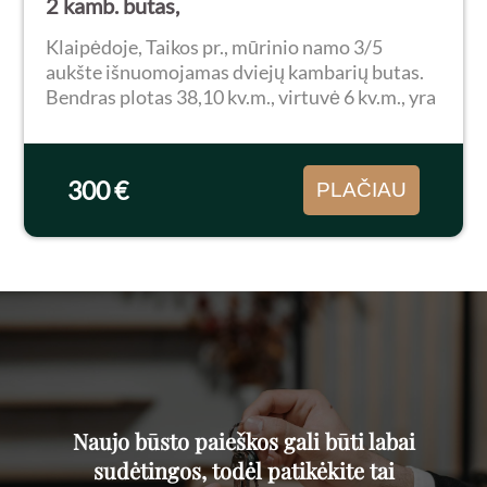
2 kamb. butas,
Klaipėdoje, Taikos pr., mūrinio namo 3/5
aukšte išnuomojamas dviejų kambarių butas.
Bendras plotas 38,10 kv.m., virtuvė 6 kv.m., yra
balkonas. RENOVUOTAS NAMAS! Pigusbuto
išlaikymas. Butas tik tvarkingas: pakeisti
plastikiniai...
300 €
PLAČIAU
Naujo būsto paieškos gali būti labai
sudėtingos, todėl patikėkite tai