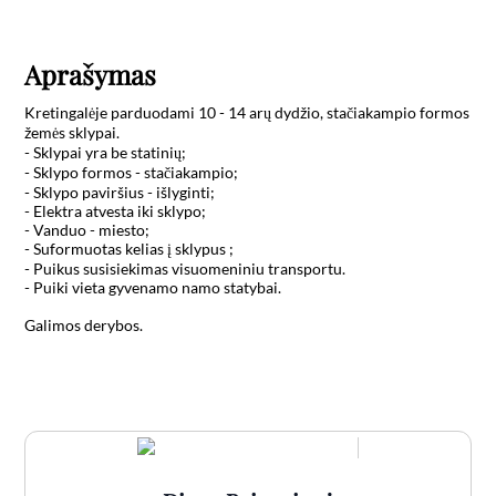
Aprašymas
Kretingalėje parduodami 10 - 14 arų dydžio, stačiakampio formos 
žemės sklypai. 

- Sklypai yra be statinių;

- Sklypo formos - stačiakampio;

- Sklypo paviršius - išlyginti;

- Elektra atvesta iki sklypo;

- Vanduo - miesto;

- Suformuotas kelias į sklypus ;

- Puikus susisiekimas visuomeniniu transportu.

- Puiki vieta gyvenamo namo statybai.

Galimos derybos.
