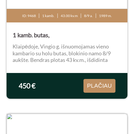
ID: 9468
1 kamb.
43.00 kv.m
8/9 a.
1989 m.
1 kamb. butas,
Klaipėdoje, Vingio g. išnuomojamas vieno
kambario su holu butas, blokinio namo 8/9
aukšte. Bendras plotas 43 kv.m., išdidinta
vonios ir virtuvės erdvė koridoriaus sąskaita.
Butas pilnai suremontuotas: plastikiniai
langai, laminuota...
450 €
PLAČIAU