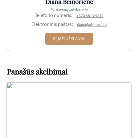
Diana Beinorienė
Pardavimų vadybininkė
Telefono numeris:
+370 68 424212
Elektroninis paštas:
diana@alginosnt.lt
SIŲSTI UŽKLAUSĄ
Panašūs skelbimai