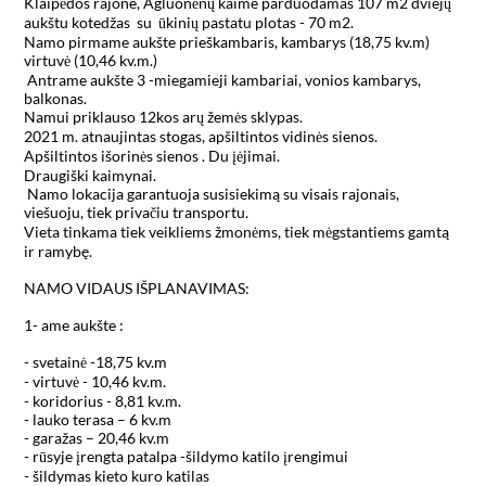
Klaipėdos rajone, Agluonėnų kaime parduodamas 107 m2 dviejų 
aukštu kotedžas  su  ūkinių pastatu plotas - 70 m2.

Namo pirmame aukšte prieškambaris, kambarys (18,75 kv.m) 
virtuvė (10,46 kv.m.)

 Antrame aukšte 3 -miegamieji kambariai, vonios kambarys, 
balkonas.

Namui priklauso 12kos arų žemės sklypas.

2021 m. atnaujintas stogas, apšiltintos vidinės sienos.

Apšiltintos išorinės sienos . Du įėjimai.

Draugiški kaimynai.

 Namo lokacija garantuoja susisiekimą su visais rajonais, 
viešuoju, tiek privačiu transportu.

Vieta tinkama tiek veikliems žmonėms, tiek mėgstantiems gamtą 
ir ramybę.

NAMO VIDAUS IŠPLANAVIMAS:

1- ame aukšte :

- svetainė -18,75 kv.m

- virtuvė - 10,46 kv.m.

- koridorius - 8,81 kv.m.

- lauko terasa – 6 kv.m

- garažas – 20,46 kv.m

- rūsyje įrengta patalpa -šildymo katilo įrengimui

- šildymas kieto kuro katilas
