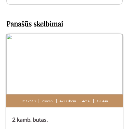
Panašūs skelbimai
ID: 12518
2 kamb.
42.00 kv.m
4/5 a.
1984 m.
2 kamb. butas,