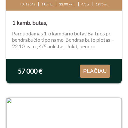
ID: 12542
1 kamb.
22.00 kv.m
4/5 a.
1975 m.
1 kamb. butas,
Parduodamas 1-o kambario butas Baltijos pr.
bendrabučio tipo name. Bendras buto plotas –
22.10 kv.m., 4/5 aukštas. Jokių bendro
naudojimo patalpų, įrengta virtuvėlė,
dušas/wc. Butas itin šiltas, saulėtas, langai
orientuoti į...
57 000 €
PLAČIAU