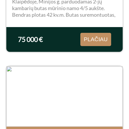
Klaipėdoje, Minijos g. parduodamas 2-jų
kambarių butas mūrinio namo 4/5 aukšte.
Bendras plotas 42 kv.m. Butas suremontuotas,
pilnai pakeista elektros instaliacija, visa
santechnika ir vamzdynai. Butas parduodamas
su visais baldais ir...
75 000 €
PLAČIAU