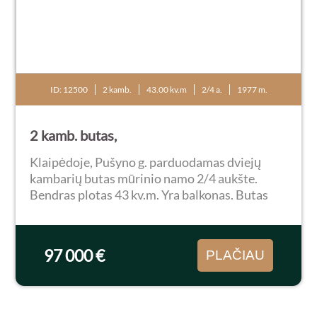
ID: 12500
2 kamb.
43.00 kv.m
2/4 a.
1977 m.
2 kamb. butas,
Klaipėdoje, Pušyno g. parduodamas dviejų
kambarių butas mūrinio namo 2/4 aukšte.
Bendras plotas 43 kv.m. Yra balkonas. Butas
jaukus bei šiltas, parduodamas su visais
baldais ir buitine technika – galima iškart
kraustytis ir...
97 000 €
PLAČIAU