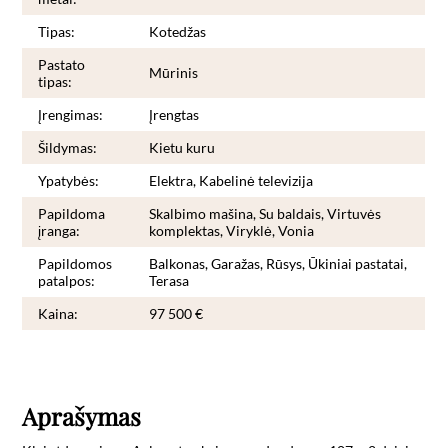
Tipas:
Kotedžas
Pastato
Mūrinis
tipas:
Įrengimas:
Įrengtas
Šildymas:
Kietu kuru
Ypatybės:
Elektra, Kabelinė televizija
Papildoma
Skalbimo mašina, Su baldais, Virtuvės
įranga:
komplektas, Viryklė, Vonia
Papildomos
Balkonas, Garažas, Rūsys, Ūkiniai pastatai,
patalpos:
Terasa
Kaina:
97 500 €
Aprašymas