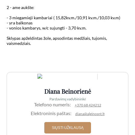
2 - ame aukšte:

- 3 miegamieji kambariai ( 15,82kv.m./10,91 kv.m./10,03 kv.m)

- yra balkonas

- vonios kambarys, w/c sujungti - 3,70 kv.m.

Sklypas apželdintas žole, apsodintas medžiais, tujomis, 
vaismedziais.

Diana Beinorienė
Pardavimų vadybininkė
Telefono numeris:
+370 68 424212
Elektroninis paštas:
diana@alginosnt.lt
SIŲSTI UŽKLAUSĄ