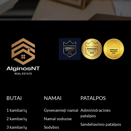
BUTAI
NAMAI
PATALPOS
1 kambarių
Gyvenamieji namai
Administracinės
patalpos
2 kambarių
Namai soduose
Sandeliavimo patalpos
3 kambarių
Sodybos