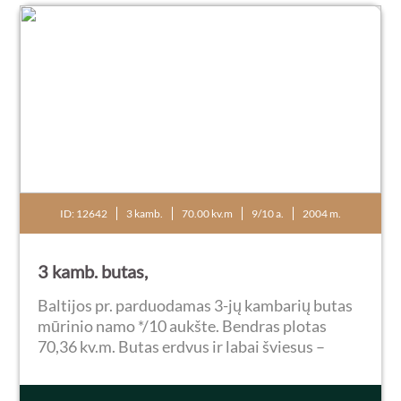
ID: 12642
3 kamb.
70.00 kv.m
9/10 a.
2004 m.
3 kamb. butas,
Baltijos pr. parduodamas 3-jų kambarių butas
mūrinio namo */10 aukšte. Bendras plotas
70,36 kv.m. Butas erdvus ir labai šviesus –
svetainė sujungta su virtuve, sukuriant
vientisą ir šiuolaikišką gyvenamąją erdvę.