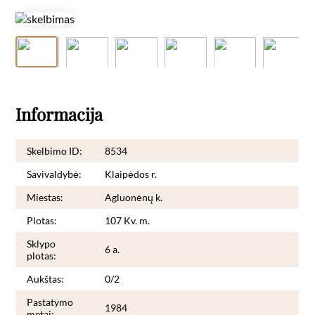
Informacija
Skelbimo ID:
8534
Savivaldybė:
Klaipėdos r.
Miestas:
Agluonėnų k.
Plotas:
107 Kv. m.
Sklypo
6 a.
plotas:
Aukštas:
0/2
Pastatymo
1984
metai: