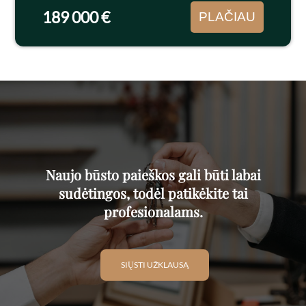
Dideli...
189 000 €
PLAČIAU
Naujo būsto paieškos gali būti labai
sudėtingos, todėl patikėkite tai
profesionalams.
SIŲSTI UŽKLAUSĄ