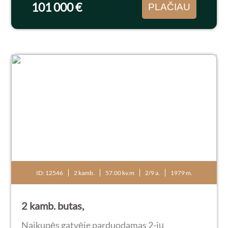
101 000 €
PLAČIAU
ID: 12546
2 kamb.
57.00 kv.m
2/9 a.
1979 m.
2 kamb. butas,
Naikupės gatvėje parduodamas 2-jų