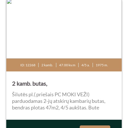
ID: 12268
2 kamb.
47.00 kv.m
4/5 a.
1975 m.
2 kamb. butas,
Šilutės pl.( priešais PC MOKI VEŽI)
parduodamas 2-jų atskirų kambarių butas,
bendras plotas 47m2, 4/5 aukštas. Bute
atliktas kapitalinis remontas, pakeistas
vamzdynas, el.instaliacia, kanalizacija.
Parduodamas su visais nuotraukose...