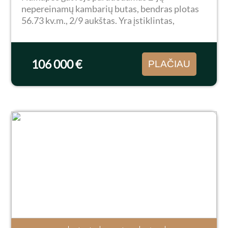
nepereinamų kambarių butas, bendras plotas
56.73 kv.m., 2/9 aukštas. Yra įstiklintas,
sutvarkytas balkonas. Bute buvo atliktas
kapitalinis remontas, parduodamas su baldais
ir buitine technika. Butui...
106 000 €
PLAČIAU