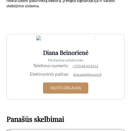
reikia uždėti pasirinktą dekorą. Įrengta signalizacija ir vaizdo 
stebėjimo sistema.

Diana Beinorienė
Pardavimų vadybininkė
Telefono numeris:
+370 68 424212
Elektroninis paštas:
diana@alginosnt.lt
SIŲSTI UŽKLAUSĄ
Panašūs skelbimai