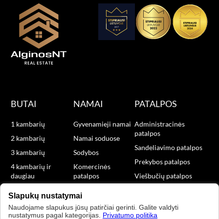
BUTAI
NAMAI
PATALPOS
1 kambarių
Gyvenamieji namai
Administracinės
patalpos
2 kambarių
Namai soduose
Sandeliavimo patalpos
3 kambarių
Sodybos
Prekybos patalpos
4 kambarių ir
Komercinės
daugiau
patalpos
Viešbučių patalpos
Naujos statybos
Slapukų nustatymai
Naudojame slapukus jūsų patirčiai gerinti. Galite valdyti
nustatymus pagal kategorijas.
Privatumo politika