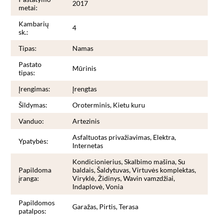
2017
metai:
Kambarių
4
sk.:
Tipas:
Namas
Pastato
Mūrinis
tipas:
Įrengimas:
Įrengtas
Šildymas:
Oroterminis, Kietu kuru
Vanduo:
Artezinis
Asfaltuotas privažiavimas, Elektra,
Ypatybės:
Internetas
Kondicionierius, Skalbimo mašina, Su
Papildoma
baldais, Šaldytuvas, Virtuvės komplektas,
įranga:
Viryklė, Židinys, Wavin vamzdžiai,
Indaplovė, Vonia
Papildomos
Garažas, Pirtis, Terasa
patalpos: