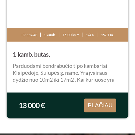
ID: 11648
1 kamb.
15.00 kv.m
1/4 a.
1961 m.
1 kamb. butas,
Parduodami bendrabučio tipo kambariai
Klaipėdoje, Sulupės g. name. Yra įvairaus
dydžio nuo 10m2 iki 17m2 . Kai kuriuose yra
galimybė įrengti san. mazgą viduje. Kai kuriem
priklauso sklepas. Jei būtų žmogus rimtai
susidomėjęs...
13 000 €
PLAČIAU