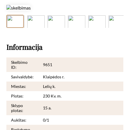
Informacija
Skelbimo
9651
ID:
Savivaldybė:
Klaipėdos r.
Miestas:
Lelių k.
Plotas:
230 Kv. m.
Sklypo
15 a.
plotas:
Aukštas:
0/1
Pastatymo