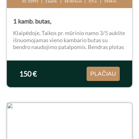
ID: 10991
1 kamb.
18.00 kv.m
3/5 a.
1968 m.
1 kamb. butas,
Klaipėdoje, Taikos pr. mūrinio namo 3/5 aukšte
išnuomojamas vieno kambario butas su
bendro naudojimo patalpomis. Bendras plotas
18 kv.m. Langai orientuoti į vakarų pusę,
nekampinis. Butas suremontuotas: plastikiniai
langai...
150 €
PLAČIAU