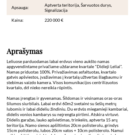
Aptverta teritorija, Šarvuotos durys,
Apsauga:
Signalizacija
Kaina:
220 000 €
Aprašymas
Leliuose parduodamas labai erdvus vieno aukšto namas 
apgyvendintame privačiame uždarame kvartale "Didieji Leliai". 
Namas priduotas 100%. Privažiavimas asfaltuotas, kvartalo 
gatvės apšviestos, įvažiavimas į kvartalą užtvertas šlagbaumu ir 
stebimas vaizdo kamera. Visos komunikacijos centrilizuotos 
kvartalo, dėl nieko nereikia rūpintis.

Namas įrengtas ir gyvenamas. Šildomas ir vėsinamas oras-oras 
šilumos siurbliais. Labai erdvi 60m2 svetainė su šešių metrų 
lubomis ir labai dideliu žindiniu. Du erdvūs miegamieji kambariai, 
didelis vonios kambarys su neįrengta pirtimi. Atskira virtuvė. 
Didelis garažas, lauko apšvietimas, trinkelės, aptverta 15 arų 
teritorija. Namo sienos apšiltintos 20cm polisterolu, grindys 
15cm polisterolu, lubos 20cm vatos + 10cm polisterolo. Namui 