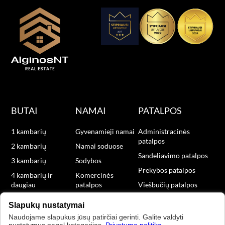
BUTAI
NAMAI
PATALPOS
1 kambarių
Gyvenamieji namai
Administracinės
patalpos
2 kambarių
Namai soduose
Sandeliavimo patalpos
3 kambarių
Sodybos
Prekybos patalpos
4 kambarių ir
Komercinės
daugiau
patalpos
Viešbučių patalpos
Naujos statybos
Slapukų nustatymai
Naudojame slapukus jūsų patirčiai gerinti. Galite valdyti