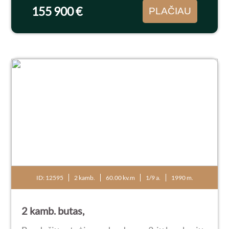
155 900 €
PLAČIAU
ID: 12595
2 kamb.
60.00 kv.m
1/9 a.
1990 m.
2 kamb. butas,