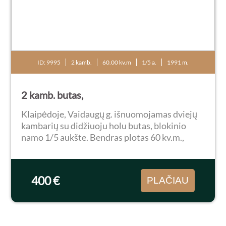
ID: 9995
2 kamb.
60.00 kv.m
1/5 a.
1991 m.
2 kamb. butas,
Klaipėdoje, Vaidaugų g. išnuomojamas dviejų
kambarių su didžiuoju holu butas, blokinio
namo 1/5 aukšte. Bendras plotas 60 kv.m.,
virtuvė 9 kv.m., WC apjungtas su išdidintu
vonios kambariu. Butas labai tvarkingas:
plastikiniai...
400 €
PLAČIAU