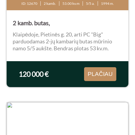
ID: 12670
2 kamb.
53.00 kv.m
5/5 a.
1994 m.
2 kamb. butas,
Klaipėdoje, Pietinės g. 20, arti PC "Big"
parduodamas 2-jų kambarių butas mūrinio
namo 5/5 aukšte. Bendras plotas 53 kv.m.
Renovuota šildymo sistema, sumontuotas
reguliuojamas šildymas. Yra įstiklintas didelis
balkonas. Butui...
120 000 €
PLAČIAU