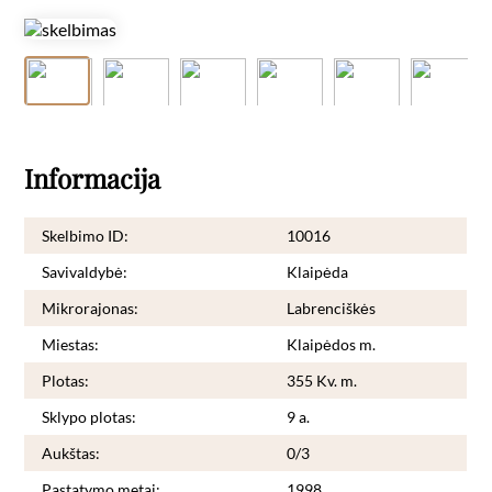
Informacija
Skelbimo ID:
10016
Savivaldybė:
Klaipėda
Mikrorajonas:
Labrenciškės
Miestas:
Klaipėdos m.
Plotas:
355 Kv. m.
Sklypo plotas:
9 a.
Aukštas:
0/3
Pastatymo metai:
1998