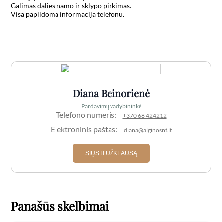
Galimas dalies namo ir sklypo pirkimas.

Visa papildoma informacija telefonu.

Diana Beinorienė
Pardavimų vadybininkė
Telefono numeris:
+370 68 424212
Elektroninis paštas:
diana@alginosnt.lt
SIŲSTI UŽKLAUSĄ
Panašūs skelbimai