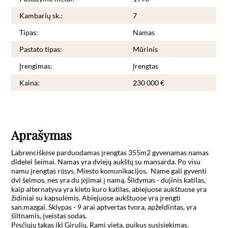
Kambarių sk.:
7
Tipas:
Namas
Pastato tipas:
Mūrinis
Įrengimas:
Įrengtas
Kaina:
230 000 €
Aprašymas
Labrenciškėse parduodamas įrengtas 355m2 gyvenamas namas 
didelei šeimai. Namas yra dviejų aukštų su mansarda. Po visu 
namu įrengtas rūsys. Miesto komunikacijos.  Name gali gyventi 
dvi šeimos, nes yra du įėjimai į namą. Šildymas - dujinis katilas, 
kaip alternatyva yra kieto kuro katilas, abiejuose aukštuose yra 
židiniai su kapsulėmis. Abiejuose aukštuose yra įrengti 
san.mazgai. Sklypas - 9 arai aptvertas tvora, apželdintas, yra 
šiltnamis, įveistas sodas.

Pėsčiųjų takas iki Girulių. Rami vieta, puikus susisiekimas.
