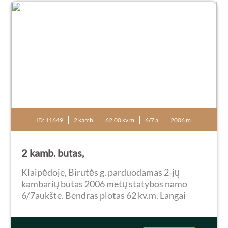
ID: 11649
2 kamb.
62.00 kv.m
6/7 a.
2006 m.
2 kamb. butas,
Klaipėdoje, Birutės g. parduodamas 2-jų
kambarių butas 2006 metų statybos namo
6/7aukšte. Bendras plotas 62 kv.m. Langai
orientuoti į pietų pusę, su vaizdu į Kuršių
marias. Butas turi įstiklintą ir jaukiai įrengtą...