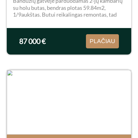
Bandužių gatvėje parduodamas 2-jų kambarių
su holu butas, bendras plotas 59.84m2,
1/9aukštas. Butui reikalingas remontas, tad
puiki galimybė įsirengti būstą pagal savo
poreikius. Strategiškai patogi vieta - netoliese
vaikų...
87 000 €
PLAČIAU