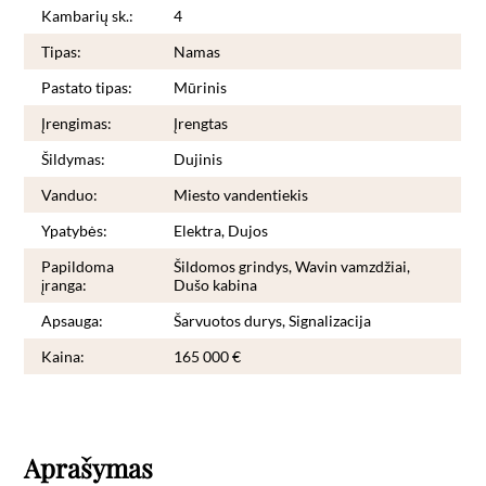
Kambarių sk.:
4
Tipas:
Namas
Pastato tipas:
Mūrinis
Įrengimas:
Įrengtas
Šildymas:
Dujinis
Vanduo:
Miesto vandentiekis
Ypatybės:
Elektra, Dujos
Papildoma
Šildomos grindys, Wavin vamzdžiai,
įranga:
Dušo kabina
Apsauga:
Šarvuotos durys, Signalizacija
Kaina:
165 000 €
Aprašymas