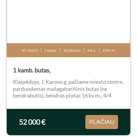
ID: 12611
1 kamb.
16.00 kv.m
4/4 a.
1961 m.
1 kamb. butas,
Klaipėdoje, J. Karoso g. pačiame miesto centre,
parduodamas mažagabaritinis butas (ne
bendrabutis), bendras plotas 16 kv.m., 4/4
aukštas. Butas jaukus ir tvarkingas,
parduodamas su baldais. Patogus
susisiekimas, autobusų ir...
52 000 €
PLAČIAU