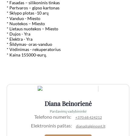
* Fasadas – silikoninis tinkas

* Pertvaros – gipso kartonas

* Sklypo plotas -10 arų

* Vanduo - Miesto

* Nuotekos – Miesto

* Lietaus nuotekos – Miesto

* Dujos - Yra

* Elektra - Yra

* Šildymas- oras-vanduo

* Vėdinimas - rekuperatorius

* Kaina 155000-eurų.

Diana Beinorienė
Pardavimų vadybininkė
Telefono numeris:
+370 68 424212
Elektroninis paštas:
diana@alginosnt.lt