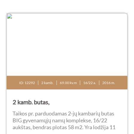
ID: 12292
2 kamb.
69.00 kv.m
16/22 a.
2016 m.
2 kamb. butas,
Taikos pr. parduodamas 2-jų kambarių butas
BIG gyvenamųjų namų komplekse, 16/22
aukštas, bendras plotas 58 m2. Yra lodžija 11
kv.m. Butas įrengtas, ypatingai šviesus bei