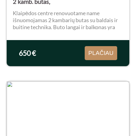
2 kamb. butas,
Klaipėdos centre renovuotame name
išnuomojamas 2 kambarių butas su baldais ir
buitine technika. Buto langai ir balkonas yra
vakarų pusėje, todėl butas šviesus ir saulėtas.
Butui priklauso tvarkingas sandėliukas rūsyje,
tinkantis...
650 €
PLAČIAU