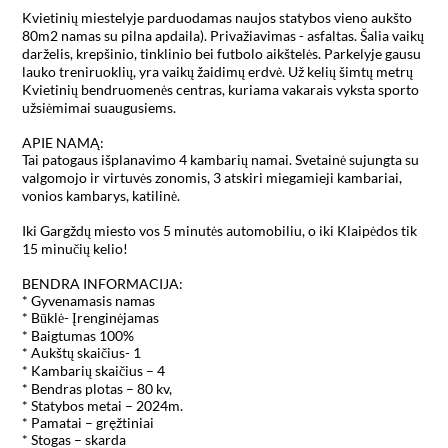
Kvietinių miestelyje parduodamas naujos statybos vieno aukšto 
80m2 namas su pilna apdaila). Privažiavimas - asfaltas. Šalia vaikų 
darželis, krepšinio, tinklinio bei futbolo aikštelės. Parkelyje gausu 
lauko treniruoklių, yra vaikų žaidimų erdvė. Už kelių šimtų metrų 
Kvietinių bendruomenės centras, kuriama vakarais vyksta sporto 
užsiėmimai suaugusiems.

APIE NAMĄ:

Tai patogaus išplanavimo 4 kambarių namai. Svetainė sujungta su 
valgomojo ir virtuvės zonomis, 3 atskiri miegamieji kambariai, 
vonios kambarys, katilinė.

Iki Gargždų miesto vos 5 minutės automobiliu, o iki Klaipėdos tik 
15 minučių kelio!

BENDRA INFORMACIJA:

* Gyvenamasis namas

* Būklė- Įrenginėjamas

* Baigtumas 100%

* Aukštų skaičius- 1

* Kambarių skaičius – 4

* Bendras plotas – 80 kv,

* Statybos metai – 2024m.

* Pamatai – gręžtiniai

* Stogas – skarda
