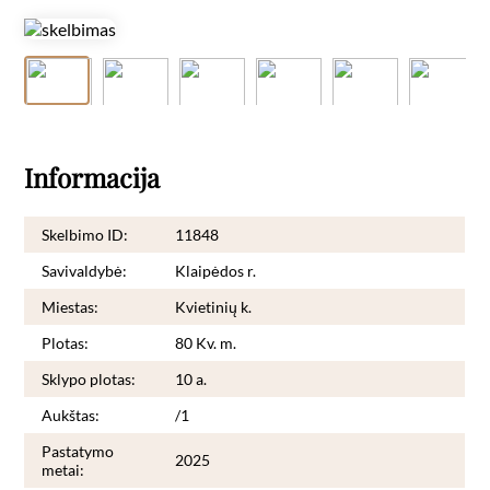
Informacija
Skelbimo ID:
11848
Savivaldybė:
Klaipėdos r.
Miestas:
Kvietinių k.
Plotas:
80 Kv. m.
Sklypo plotas:
10 a.
Aukštas:
/1
Pastatymo
2025
metai: