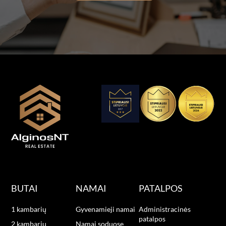
BUTAI
NAMAI
PATALPOS
1 kambarių
Gyvenamieji namai
Administracinės
patalpos
2 kambarių
Namai soduose