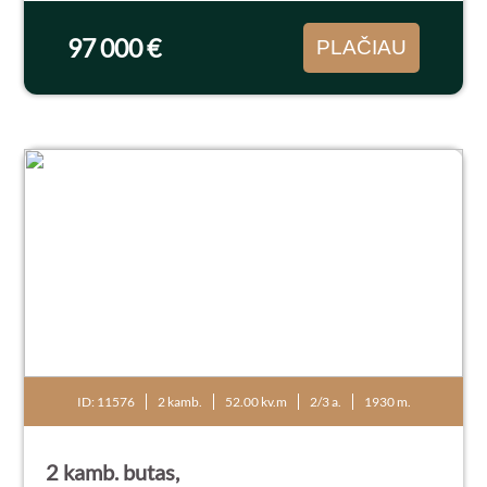
bei saulėtas. Strategiškai patogi vieta - šalia...
97 000 €
PLAČIAU
ID: 11576
2 kamb.
52.00 kv.m
2/3 a.
1930 m.
2 kamb. butas,