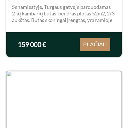
Senamiestyje, Turgaus gatvėje parduodamas
2-jų kambarių butas, bendras plotas 52m2, 2/3
aukštas. Butas skoningai įrengtas, yra ramioje
vietoje su visais įmanomais patogumais:
baldai, buitinė technika. Gera vieta, miesto
vidurys...
159 000 €
PLAČIAU