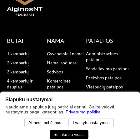
BUTAI
NAMAI
PATALPOS
1 kambarių
Gyvenamieji namai
Administracinės
patalpos
2 kambarių
Namai soduose
Sandeliavimo patalpos
3 kambarių
Sodybos
Prekybos patalpos
4 kambarių ir
Komercinės
daugiau
patalpos
Viešbučių patalpos
Naujos statybos
Slapukų nustatymai
Naudojame slapukus jūsų patirčiai gerinti. Galite valdyti
nustatymus pagal kategorijas.
Privatumo politika
2015 AlginosNT. Visos teisės saugomos. Sprendimas:
Atmesti nebūtinus
Tvarkyti nustatymus
Sekite mus
Sutinku su visais
Privatumo politika