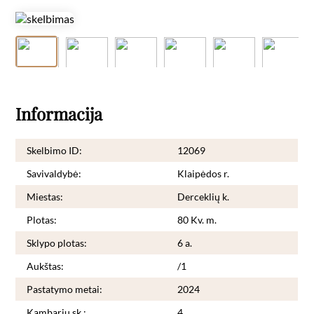
Informacija
Skelbimo ID:
12069
Savivaldybė:
Klaipėdos r.
Miestas:
Derceklių k.
Plotas:
80 Kv. m.
Sklypo plotas:
6 a.
Aukštas:
/1
Pastatymo metai:
2024
Kambarių sk.:
4