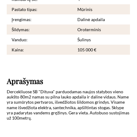
Pastato tipas:
Mūrinis
Įrengimas:
Dalinė apdaila
Šildymas:
Oroterminis
Vanduo:
Šulinys
Kaina:
105 000 €
Aprašymas
Dercekliuose SB "Dituva" parduodamas naujos statybos vieno 
aukšto 80m2 namas su pilna lauko apdaila ir daline vidaus. Name 
yra sumūrytos pertvaros, išvedžiotos šildomos grindys. Visame 
name išvedžiota elektra, santechnika, apšiltintas stogas. Sklype 
yra padarytas vandems gręžinys. Gera vieta. Autobuso sustojimas 
už 100metrų.
