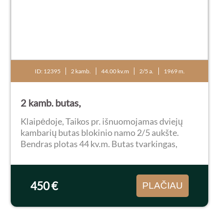
ID: 12395
2 kamb.
44.00 kv.m
2/5 a.
1969 m.
2 kamb. butas,
Klaipėdoje, Taikos pr. išnuomojamas dviejų
kambarių butas blokinio namo 2/5 aukšte.
Bendras plotas 44 kv.m. Butas tvarkingas,
jaukus bei šiltas. Nuomojamas su visais baldais
ir buitine technika: viryklė, orkaite,
gartraukis...
450 €
PLAČIAU