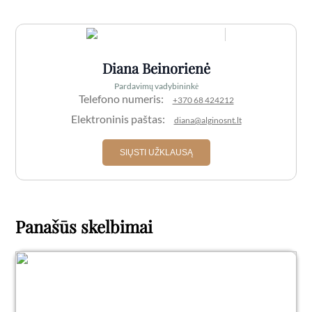
Diana Beinorienė
Pardavimų vadybininkė
Telefono numeris:
+370 68 424212
Elektroninis paštas:
diana@alginosnt.lt
SIŲSTI UŽKLAUSĄ
Panašūs skelbimai