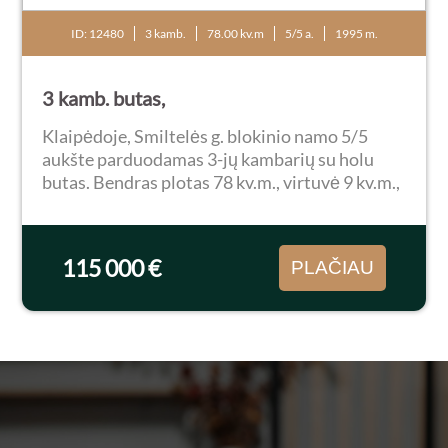
ID: 12480
3 kamb.
78.00 kv.m
5/5 a.
1995 m.
3 kamb. butas,
Klaipėdoje, Smiltelės g. blokinio namo 5/5
aukšte parduodamas 3-jų kambarių su holu
butas. Bendras plotas 78 kv.m., virtuvė 9 kv.m.,
du įstiklinti balkonai. Butas erdvus bei
tvarkingas, sudėti plastikiniai langai, šarvo
durys...
115 000 €
PLAČIAU