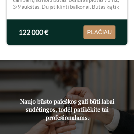
3/9 aukštas. Du įstiklinti balkonai. Butas ką tik
po kapitalinio remonto, nauja elektros
instaliacija, nauja kanalizacija. Visi langai
plastikiniai...
122 000 €
PLAČIAU
Naujo būsto paieškos gali būti labai
sudėtingos, todėl patikėkite tai
profesionalams.