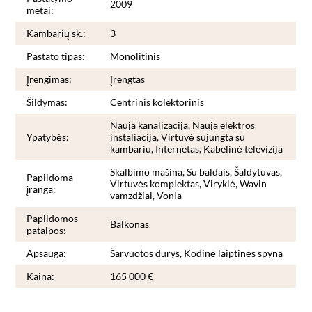
2009
metai:
Kambarių sk.:
3
Pastato tipas:
Monolitinis
Įrengimas:
Įrengtas
Šildymas:
Centrinis kolektorinis
Nauja kanalizacija, Nauja elektros
Ypatybės:
instaliacija, Virtuvė sujungta su
kambariu, Internetas, Kabelinė televizija
Skalbimo mašina, Su baldais, Šaldytuvas,
Papildoma
Virtuvės komplektas, Viryklė, Wavin
įranga:
vamzdžiai, Vonia
Papildomos
Balkonas
patalpos:
Apsauga:
Šarvuotos durys, Kodinė laiptinės spyna
Kaina:
165 000 €