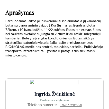
Aprašymas
Parduodamas Taikos pr. funkcionaliai išplanuotas 3-jų kambarių 
butas su panoraminiu vaizdu į Kuršių marias. Bendras plotas 
72kv.m. +10 kv.m. lodžija, 11/22 aukštas. Butas itin erdvus, šiltas 
bei saulėtas, svetainė sujungta su virtuve ir du atskiri miegamieji 
kambariai. Bute yra įrengtas kondicionierius. Butas įsikūręs 
strategiškai patogioje vietoje, šalia rasite prekybos centrus 
BIG/MOLAS, medicinos centrai, mokyklos, darželiai. Puiki viešojo 
transporto infrastruktūra – greitas ir patogus susisiekimas su 
miesto centru.

Ingrida Žvinklienė
Pardavimų vadybininkė
Telefono numeris:
+370 672 89950