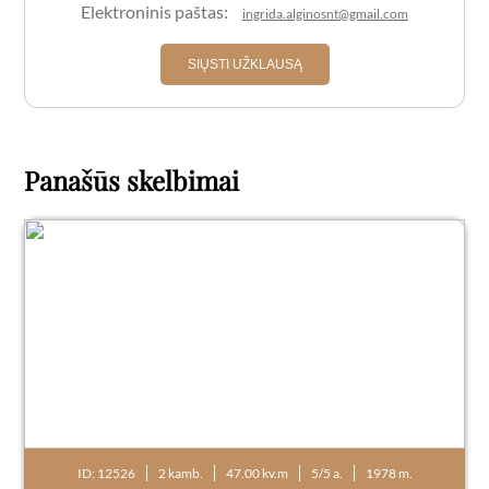
Elektroninis paštas:
ingrida.alginosnt@gmail.com
SIŲSTI UŽKLAUSĄ
Panašūs skelbimai
ID: 12526
2 kamb.
47.00 kv.m
5/5 a.
1978 m.