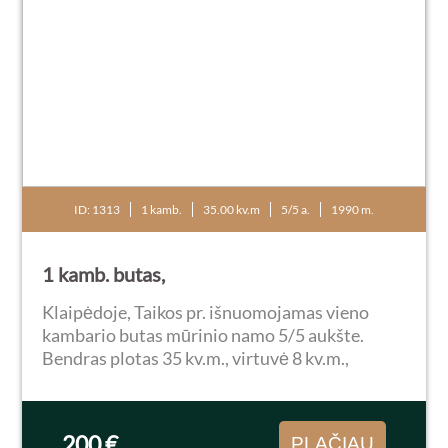
ID: 1313
1 kamb.
35.00 kv.m
5/5 a.
1990 m.
1 kamb. butas,
Klaipėdoje, Taikos pr. išnuomojamas vieno
kambario butas mūrinio namo 5/5 aukšte.
Bendras plotas 35 kv.m., virtuvė 8 kv.m.,
įstiklintas balkonas. Butas suremontuotas:
pakeista elektros instaliacija bei vamzdynas,
plastikiniai langai...
200 €
PLAČIAU