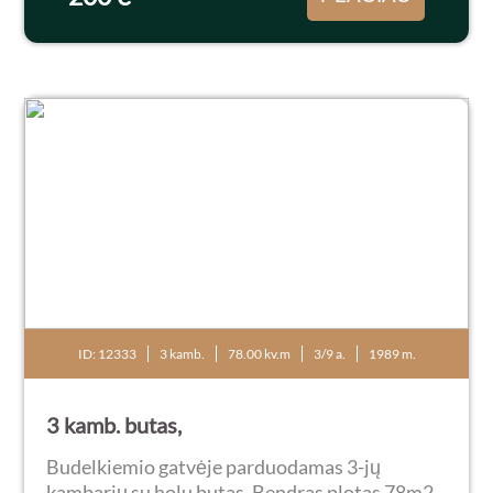
ID: 12333
3 kamb.
78.00 kv.m
3/9 a.
1989 m.
3 kamb. butas,
Budelkiemio gatvėje parduodamas 3-jų
kambarių su holu butas. Bendras plotas 78m2,