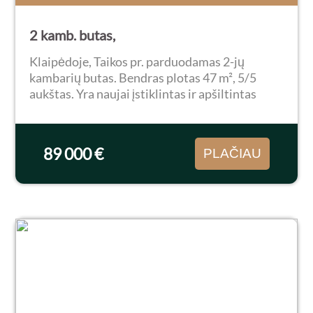
2 kamb. butas,
Klaipėdoje, Taikos pr. parduodamas 2-jų
kambarių butas. Bendras plotas 47 m², 5/5
aukštas. Yra naujai įstiklintas ir apšiltintas
balkonas. Butas šviesus, šiltas, parduodamas
su visais baldais ir buitine technika. Langai
orientuoti...
89 000 €
PLAČIAU