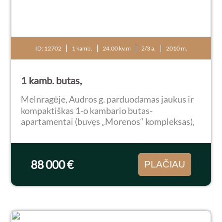
ID: 12702
1 kamb.
24.00 kv.m
2/3 a.
2010 m.
1 kamb. butas,
Melnragėje, Audros g. parduodamas jaukus ir
kompaktiškas 1-o kambario butas-
apartamentai (buvęs „Morenos“ kompleksas),
2/3 aukšte. Bendras plotas 24.50 kv.m. Yra 8 kv.
m lodžija/balkonas. Būstas pilnai ir naujai
įrengtas 202...
88 000 €
PLAČIAU