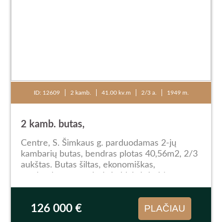
ID: 12609
2 kamb.
41.00 kv.m
2/3 a.
1949 m.
2 kamb. butas,
Centre, S. Šimkaus g. parduodamas 2-jų
kambarių butas, bendras plotas 40,56m2, 2/3
aukštas. Butas šiltas, ekonomiškas,
parduodamas su visais baldais ir buitine
technika. Įrengtas kondicionierius leis
komfortiškai jaustis karštą...
126 000 €
PLAČIAU