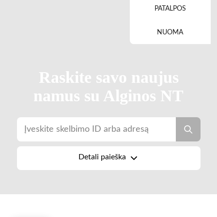
PATALPOS
NUOMA
Raskite savo naujus
namus su Alginos NT
Detali paieška