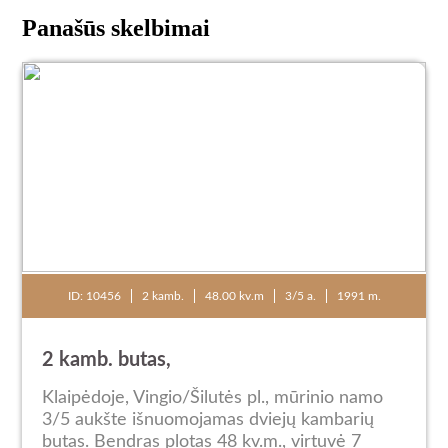
Panašūs skelbimai
ID: 10456
2 kamb.
48.00 kv.m
3/5 a.
1991 m.
2 kamb. butas,
Klaipėdoje, Vingio/Šilutės pl., mūrinio namo
3/5 aukšte išnuomojamas dviejų kambarių
butas. Bendras plotas 48 kv.m., virtuvė 7