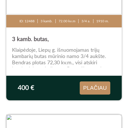
ID: 12488
3 kamb.
72.00 kv.m
3/4 a.
1910 m.
3 kamb. butas,
Klaipėdoje, Liepų g. išnuomojamas trijų
kambarių butas mūrinio namo 3/4 aukšte.
Bendras plotas 72,30 kv.m., visi atskiri
kambariai, yra balkonas. Butas išnuomojamas
su visais baldais bei buitine technika. Puiki
lokacija, miesto...
400 €
PLAČIAU