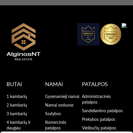
BUTAI
NAMAI
PATALPOS
1 kambarių
Gyvenamieji namai
Administracinės
patalpos
2 kambarių
Namai soduose
Sandeliavimo patalpos
3 kambarių
Sodybos
Prekybos patalpos
4 kambarių ir
Komercinės
daugiau
patalpos
Viešbučių patalpos