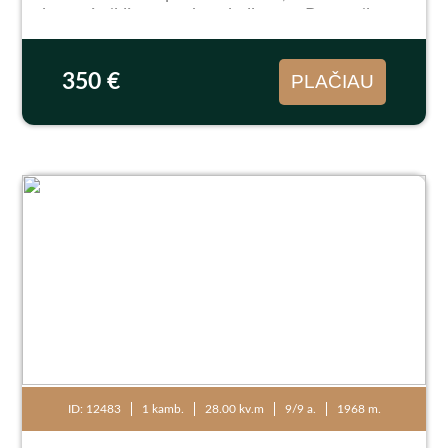
kv.m., įstiklintas erdvus balkonas. Butas tik
tvarkingas: pakeisti plastikiniai langai,
medinės...
350 €
PLAČIAU
ID: 12483
1 kamb.
28.00 kv.m
9/9 a.
1968 m.