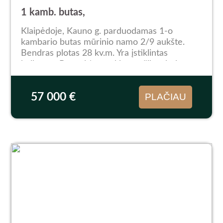
1 kamb. butas,
Klaipėdoje, Kauno g. parduodamas 1-o
kambario butas mūrinio namo 2/9 aukšte.
Bendras plotas 28 kv.m. Yra įstiklintas
balkonas. Butas itin tvarkingas, šiltas bei
saulėtas. Parduodamas su baldais ir buitine
technika. Langai orientuoti...
57 000 €
PLAČIAU