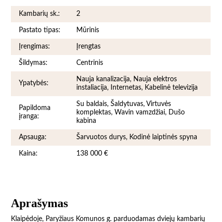
Kambarių sk.:
2
Pastato tipas:
Mūrinis
Įrengimas:
Įrengtas
Šildymas:
Centrinis
Nauja kanalizacija, Nauja elektros
Ypatybės:
instaliacija, Internetas, Kabelinė televizija
Su baldais, Šaldytuvas, Virtuvės
Papildoma
komplektas, Wavin vamzdžiai, Dušo
įranga:
kabina
Apsauga:
Šarvuotos durys, Kodinė laiptinės spyna
Kaina:
138 000 €
Aprašymas
Klaipėdoje, Paryžiaus Komunos g. parduodamas dviejų kambarių 