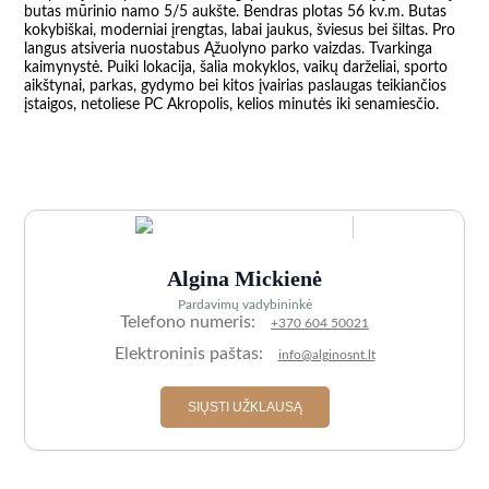
butas mūrinio namo 5/5 aukšte. Bendras plotas 56 kv.m. Butas 
kokybiškai, moderniai įrengtas, labai jaukus, šviesus bei šiltas. Pro 
langus atsiveria nuostabus Ąžuolyno parko vaizdas. Tvarkinga 
kaimynystė. Puiki lokacija, šalia mokyklos, vaikų darželiai, sporto 
aikštynai, parkas, gydymo bei kitos įvairias paslaugas teikiančios 
įstaigos, netoliese PC Akropolis, kelios minutės iki senamiesčio.

Algina Mickienė
Pardavimų vadybininkė
Telefono numeris:
+370 604 50021
Elektroninis paštas:
info@alginosnt.lt
SIŲSTI UŽKLAUSĄ