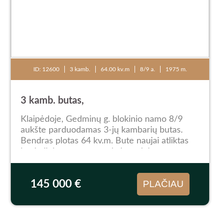
ID: 12600
3 kamb.
64.00 kv.m
8/9 a.
1975 m.
3 kamb. butas,
Klaipėdoje, Gedminų g. blokinio namo 8/9
aukšte parduodamas 3-jų kambarių butas.
Bendras plotas 64 kv.m. Bute naujai atliktas
kapitalinis remontas, pakeista elektros
instaliacija, vamzdynas bei santechnika,
išklotas lamintas, sudėti...
145 000 €
PLAČIAU