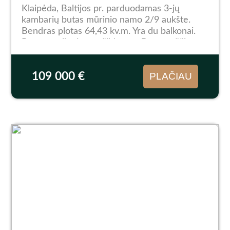
Klaipėda, Baltijos pr. parduodamas 3-jų
kambarių butas mūrinio namo 2/9 aukšte.
Bendras plotas 64,43 kv.m. Yra du balkonai.
Bute reguliuojamas šildymas. Butas tuščias,
be baldų, reikalingas remontas. Rami vieta,
atokiau nuo...
109 000 €
PLAČIAU