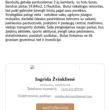
Bandužių gatvėje parduodamas 2-jų kambarių  su holu butas, 
bendras plotas 59.84m2, 1/9aukštas.  Butui reikalingas remontas, 
tad puiki galimybė įsirengti būstą pagal savo poreikius. 
Strategiškai patogi vieta - netoliese vaikų ugdymo įstaigos: 
mokyklos, darželiai (idealus pasirinkimas šeimoms su vaikais), 
įvairiausios parduotuvės, prekybos ir paslaugų centrai, maitinimo, 
viešojo transporto stotelės. Šalia įrenginėjamas naujas parkas, bus 
žaidimų aikštelės, sporto aikštynai, įrengti takai pėstiesiems, 
dviratininkams, pastatyti suoliukai... Butas tinkamas ne tik 
įprastam gyvenimui, bet ir investicijai.

Ingrida Žvinklienė
Pardavimų vadybininkė
Telefono numeris:
+370 672 89950
Elektroninis paštas:
ingrida.alginosnt@gmail.com
SIŲSTI UŽKLAUSĄ