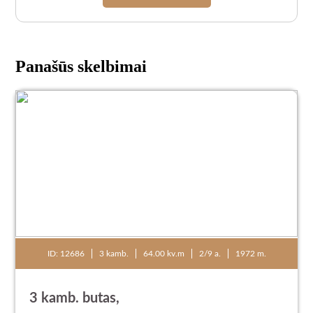
Panašūs skelbimai
ID: 12686
3 kamb.
64.00 kv.m
2/9 a.
1972 m.
3 kamb. butas,