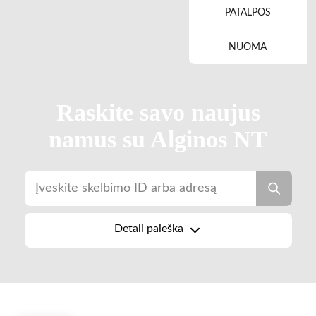
PATALPOS
NUOMA
Raskite savo naujus
namus su Alginos NT
Detali paieška