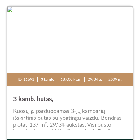
ID: 11691
3 kamb.
187.00 kv.m
29/34 a.
2009 m.
3 kamb. butas,
Kuosų g. parduodamas 3-jų kambarių
išskirtinis butas su ypatingu vaizdu. Bendras
plotas 137 m², 29/34 aukštas. Visi būsto
langai orientuoti į Kuršių marias ir Baltijos
jūrą.Du dideli miegamieji kambariai,