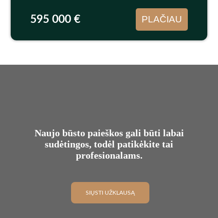
kambarys-rūbinė ir...
595 000 €
PLAČIAU
Naujo būsto paieškos gali būti labai
sudėtingos, todėl patikėkite tai
profesionalams.
SIŲSTI UŽKLAUSĄ