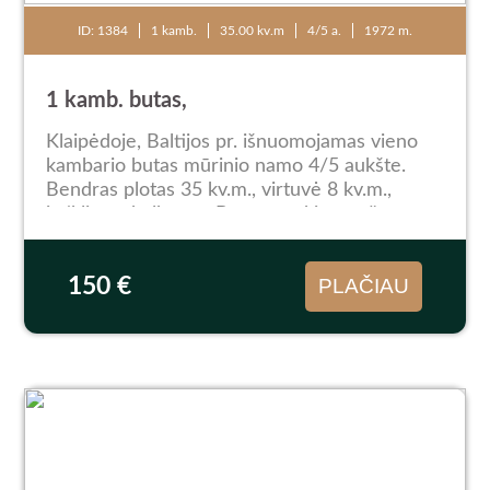
ID: 1384
1 kamb.
35.00 kv.m
4/5 a.
1972 m.
1 kamb. butas,
Klaipėdoje, Baltijos pr. išnuomojamas vieno
kambario butas mūrinio namo 4/5 aukšte.
Bendras plotas 35 kv.m., virtuvė 8 kv.m.,
įstiklintas balkonas. Butas tvarkingas: šarvo
durys, laminuota grindų danga, plastikiniai
langai...
150 €
PLAČIAU