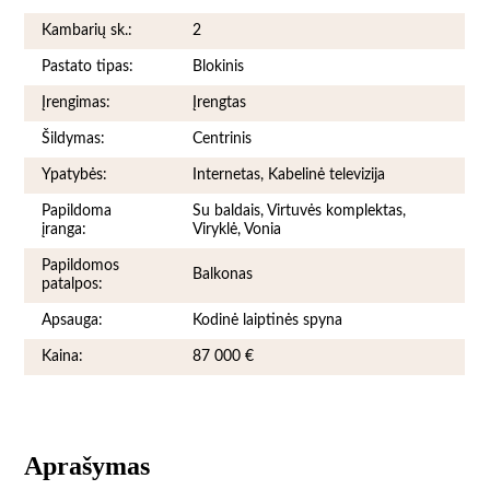
Kambarių sk.:
2
Pastato tipas:
Blokinis
Įrengimas:
Įrengtas
Šildymas:
Centrinis
Ypatybės:
Internetas, Kabelinė televizija
Papildoma
Su baldais, Virtuvės komplektas,
įranga:
Viryklė, Vonia
Papildomos
Balkonas
patalpos:
Apsauga:
Kodinė laiptinės spyna
Kaina:
87 000 €
Aprašymas