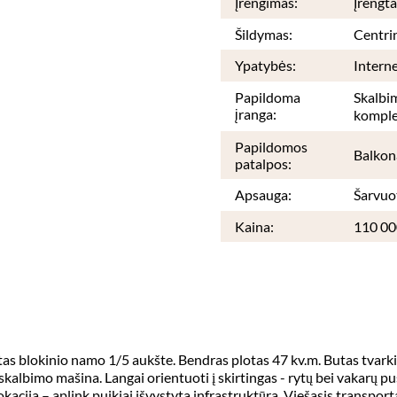
Įrengimas:
Įrengta
Šildymas:
Centri
Ypatybės:
Interne
Papildoma
Skalbim
įranga:
komple
Papildomos
Balkon
patalpos:
Apsauga:
Šarvuo
Kaina:
110 00
as blokinio namo 1/5 aukšte. Bendras plotas 47 kv.m. Butas tvarking
, skalbimo mašina. Langai orientuoti į skirtingas - rytų bei vakarų p
kacija – aplink puikiai išvystyta infrastruktūra. Viešasis transportas