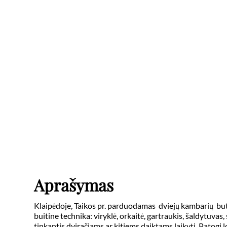
Aprašymas
Klaipėdoje, Taikos pr. parduodamas  dviejų kambarių  but
buitine technika: viryklė, orkaitė, gartraukis, šaldytuvas
tinkantis dviračiams ar kitiems daiktams laikyti. Patogi lo