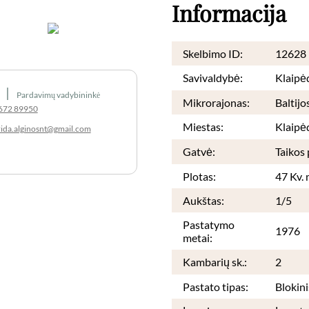
Informacija
❯
Skelbimo ID:
12628
Savivaldybė:
Klaipė
|
Pardavimų vadybininkė
Mikrorajonas:
Baltijo
672 89950
Miestas:
Klaipė
rida.alginosnt@gmail.com
Gatvė:
Taikos 
Plotas:
47 Kv. 
Aukštas:
1/5
Pastatymo
1976
metai:
Kambarių sk.:
2
Pastato tipas:
Blokini