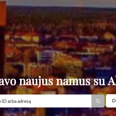
savo naujus namus su A
D