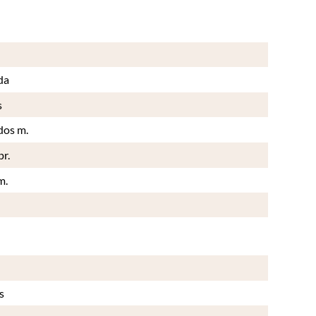
da
s
dos m.
pr.
m.
s