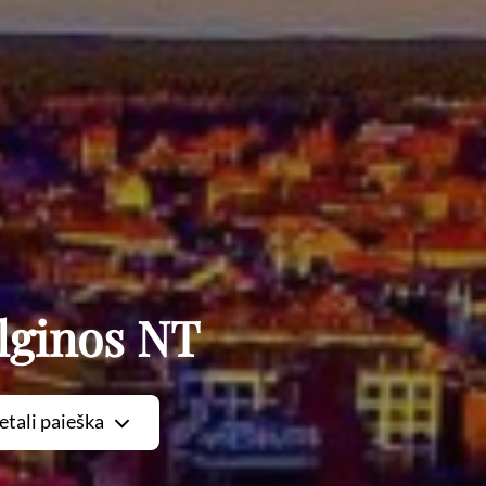
lginos NT
etali paieška