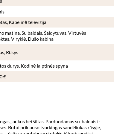
s
nis
tas, Kabelinė televizija
o mašina, Su baldais, Šaldytuvas, Virtuvės
ktas, Viryklė, Dušo kabina
as, Rūsys
tos durys, Kodinė laiptinės spyna
0 €
as, jaukus bei šiltas. Parduodamas su  baldais ir 
uses. Butui priklauso tvarkingas sandėliukas rūsyje, 
 – šalia yra autobusų stotelės, iš kurių greitai 