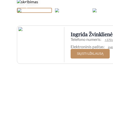
❮
Ingrida Žvinklienė
Telefono numeris:
+370 
Elektroninis paštas:
ing
SIŲSTI UŽKLAUSĄ