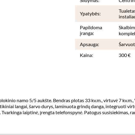
Šildymas:
Centrin
Tualetas
Ypatybės:
instalia
Papildoma
Skalbim
įranga:
komplek
Apsauga:
Šarvuot
Kaina:
300 €
okinio namo 5/5 aukšte. Bendras plotas 33 kv.m., virtuvė 7 kv.m.,
ikiniai langai, šarvo durys, laminuota grindų danga, integruoti virtu
. Tvarkinga laiptinė, įrengta telefonspynė. Patogus susisiekimas, rami