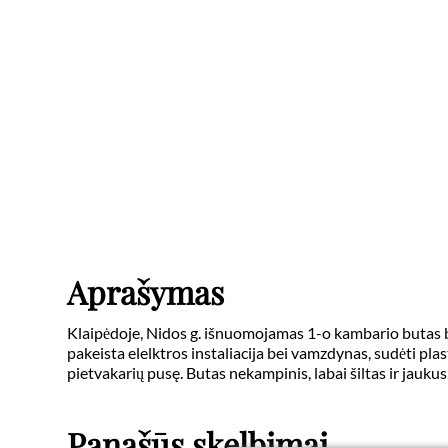
Aprašymas
Klaipėdoje, Nidos g. išnuomojamas 1-o kambario butas bl
pakeista elelktros instaliacija bei vamzdynas, sudėti plast
pietvakarių pusę. Butas nekampinis, labai šiltas ir jaukus
Panašūs skelbimai