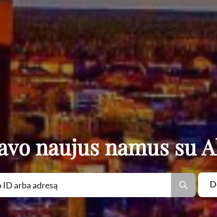
savo naujus namus su A
D