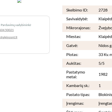
Skelbimo ID:
2728
Savivaldybė:
Klaipė
Pardavimų vadybininkė
Mikrorajonas:
Žvejybo
604 50021
Miestas:
Klaipėd
o@alginosnt.lt
Gatvė:
Nidos g
Plotas:
33 Kv. m
Aukštas:
5/5
Pastatymo
1982
metai:
Kambarių sk.:
1
Pastato tipas:
Blokini
Įrengimas:
Įrengta