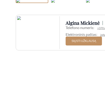
Algina Mickienė
|
Telefono numeris:
+370 
Elektroninis paštas:
inf
SIŲSTI UŽKLAUSĄ