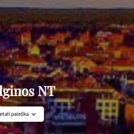
lginos NT
etali paieška