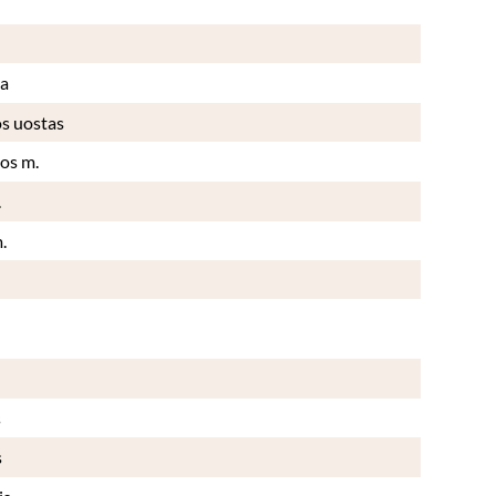
da
s uostas
os m.
.
.
s
s