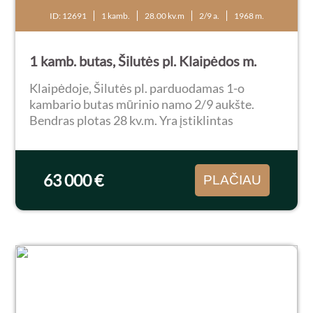
ID: 12691
1 kamb.
28.00 kv.m
2/9 a.
1968 m.
1 kamb. butas, Šilutės pl. Klaipėdos m.
Klaipėdoje, Šilutės pl. parduodamas 1-o
kambario butas mūrinio namo 2/9 aukšte.
Bendras plotas 28 kv.m. Yra įstiklintas
balkonas. Butas šiltas, tvarkingas, gal reiktų
kosmetinio remonto. Langai orientuoti į vakarų
pusę. Kodinės...
63 000 €
PLAČIAU