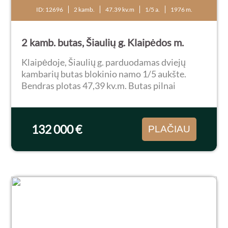
ID: 12696
2 kamb.
47.39 kv.m
1/5 a.
1976 m.
2 kamb. butas, Šiaulių g. Klaipėdos m.
Klaipėdoje, Šiaulių g. parduodamas dviejų
kambarių butas blokinio namo 1/5 aukšte.
Bendras plotas 47,39 kv.m. Butas pilnai
kapitaliai suremontuotas. Parduodamas su
baldais bei buitine technika. Po atnaujinimo
bute dar niekas...
132 000 €
PLAČIAU