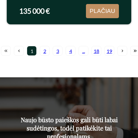
buto). Butas išsiskiria...
135 000 €
PLAČIAU
1
2
3
4
...
18
19
Naujo būsto paieškos gali būti labai
sudėtingos, todėl patikėkite tai
profesionalams.