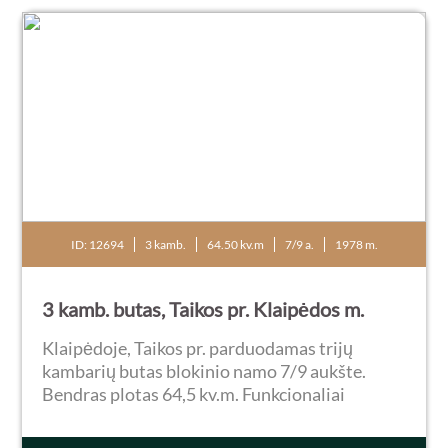
ID: 12694
3 kamb.
64.50 kv.m
7/9 a.
1978 m.
3 kamb. butas, Taikos pr. Klaipėdos m.
Klaipėdoje, Taikos pr. parduodamas trijų
kambarių butas blokinio namo 7/9 aukšte.
Bendras plotas 64,5 kv.m. Funkcionaliai
perplanuota - svetainė apjungta su virtuvės
zona, du atskiri miegamieji, drabužinė,