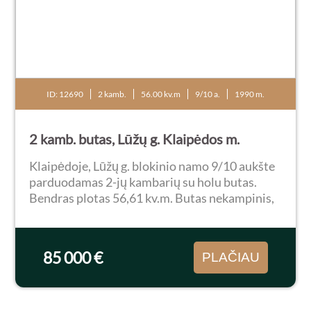
ID: 12690
2 kamb.
56.00 kv.m
9/10 a.
1990 m.
2 kamb. butas, Lūžų g. Klaipėdos m.
Klaipėdoje, Lūžų g. blokinio namo 9/10 aukšte
parduodamas 2-jų kambarių su holu butas.
Bendras plotas 56,61 kv.m. Butas nekampinis,
du balkonai, iš kurių vienas įstiklintas. Bute
sudėti plastikiniai langai, reikalingas
remontas...
85 000 €
PLAČIAU