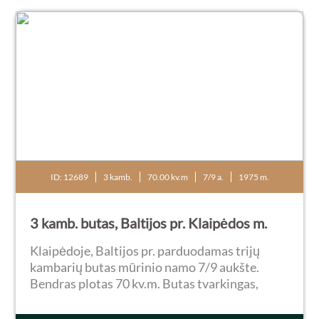
ID: 12689
3 kamb.
70.00 kv.m
7/9 a.
1975 m.
3 kamb. butas, Baltijos pr. Klaipėdos m.
Klaipėdoje, Baltijos pr. parduodamas trijų
kambarių butas mūrinio namo 7/9 aukšte.
Bendras plotas 70 kv.m. Butas tvarkingas,
jaukus, labai erdvus, funkcionaliai
perplanuotas (perdarytas iš keturių kambarių