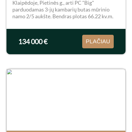
Klaipėdoje, Pietinės g., arti PC "Big"
parduodamas 3-jų kambarių butas mūrinio
namo 2/5 aukšte. Bendras plotas 66.22 kv.m.
Yra erdvus įstiklintas balkonas. Butas
tvarkingas, tačiau kosmetinio remonto reiktų.
Bute du atskiri...
134 000 €
PLAČIAU