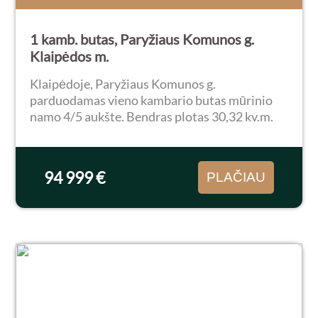
1 kamb. butas, Paryžiaus Komunos g.
Klaipėdos m.
Klaipėdoje, Paryžiaus Komunos g.
parduodamas vieno kambario butas mūrinio
namo 4/5 aukšte. Bendras plotas 30,32 kv.m.
Butas labai tvarkingas, šiltas bei jaukus.
Ekonomiškas buto išlaikymas. Langai
orientuoti į rytų pusę, pro...
94 999 €
PLAČIAU