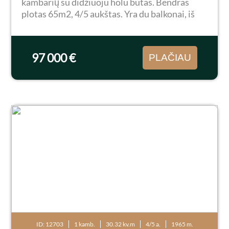
kambarių su didžiuoju holu butas. Bendras
plotas 65m2, 4/5 aukštas. Yra du balkonai, iš
kurių vienas įstiklintas. Butas tvarkingas, šiltas
bei saulėtas. Strategiškai patogi vieta - šalia...
97 000 €
PLAČIAU
ID: 12703
1 kamb.
30.32 kv.m
4/5 a.
1965 m.