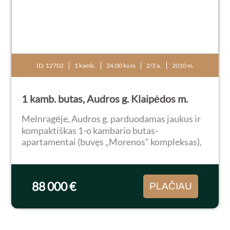
ID: 12702
1 kamb.
24.00 kv.m
2/3 a.
2010 m.
1 kamb. butas, Audros g. Klaipėdos m.
Melnragėje, Audros g. parduodamas jaukus ir
kompaktiškas 1-o kambario butas-
apartamentai (buvęs „Morenos“ kompleksas),
2/3 aukšte. Bendras plotas 24.50 kv.m. Yra 8 kv.
m lodžija/balkonas. Būstas pilnai ir naujai
įrengtas 202...
88 000 €
PLAČIAU