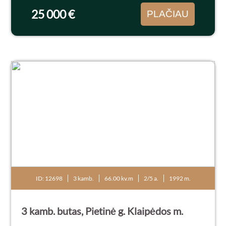
netoliese IKI prekybos centras...
25 000 €
PLAČIAU
ID: 12698
3 kamb.
66.00 kv.m
2/5 a.
1992 m.
3 kamb. butas, Pietinė g. Klaipėdos m.