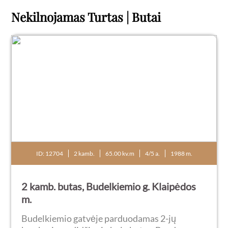
Nekilnojamas Turtas | Butai
ID: 12704
2 kamb.
65.00 kv.m
4/5 a.
1988 m.
2 kamb. butas, Budelkiemio g. Klaipėdos
m.
Budelkiemio gatvėje parduodamas 2-jų