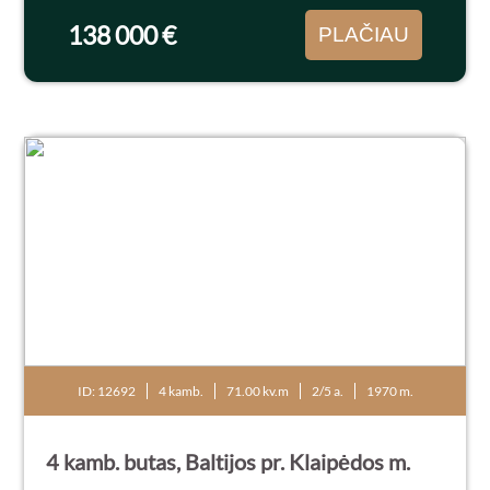
išdidintas vonios...
138 000 €
PLAČIAU
ID: 12692
4 kamb.
71.00 kv.m
2/5 a.
1970 m.
4 kamb. butas, Baltijos pr. Klaipėdos m.