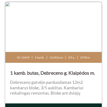
ID: 12699
1 kamb.
12.00 kv.m
3/5 a.
1978 m.
1 kamb. butas, Debreceno g. Klaipėdos m.
Debreceno gatvėje parduodamas 12m2
kambarys bloke, 3/5 aukštas. Kambariui
reikalingas remontas. Bloke ant dviejų
kambarių WC- kriauklė. Gan patogi vieta
gyventi, aplink daug mokyklų ir darželių,