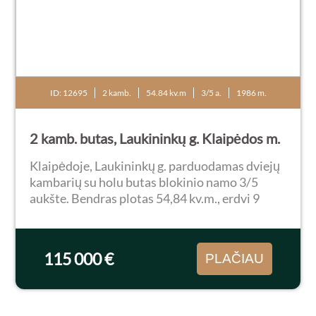
ID: 12695
2 kamb.
54.84 kv.m
3/5 a.
1986 m.
2 kamb. butas, Laukininkų g. Klaipėdos m.
Klaipėdoje, Laukininkų g. parduodamas dviejų
kambarių su holu butas blokinio namo 3/5
aukšte. Bendras plotas 54,84 kv.m., erdvi 9
kv.m. virtuvė, atskiri kambariai, du balkonai.
Butas tvarkingas, erdvus, labai šiltas bei
jaukus...
115 000 €
PLAČIAU