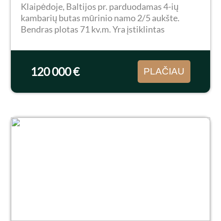
Klaipėdoje, Baltijos pr. parduodamas 4-ių
kambarių butas mūrinio namo 2/5 aukšte.
Bendras plotas 71 kv.m. Yra įstiklintas
balkonas. Butas neapleistas, tačiau reiktų
pasiremontuoti, sudėti plastikiniai langai.
Rami vieta, atokiau...
120 000 €
PLAČIAU