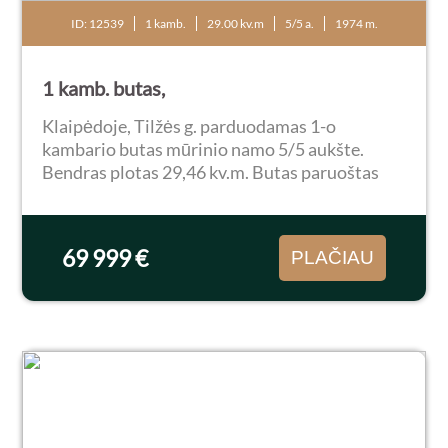
ID: 12539
1 kamb.
29.00 kv.m
5/5 a.
1974 m.
1 kamb. butas,
Klaipėdoje, Tilžės g. parduodamas 1-o
kambario butas mūrinio namo 5/5 aukšte.
Bendras plotas 29,46 kv.m. Butas paruoštas
remontui. Namas renovuotas, reguliuojamas
šildymas, renovacijos likutis 4200 €. Puiki vieta
patogiam...
69 999 €
PLAČIAU