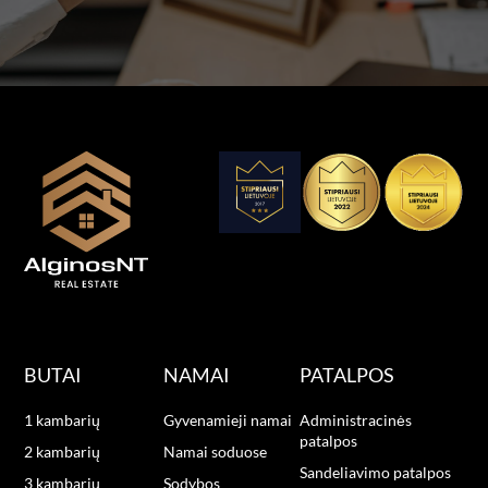
BUTAI
NAMAI
PATALPOS
1 kambarių
Gyvenamieji namai
Administracinės
patalpos
2 kambarių
Namai soduose
Sandeliavimo patalpos
3 kambarių
Sodybos