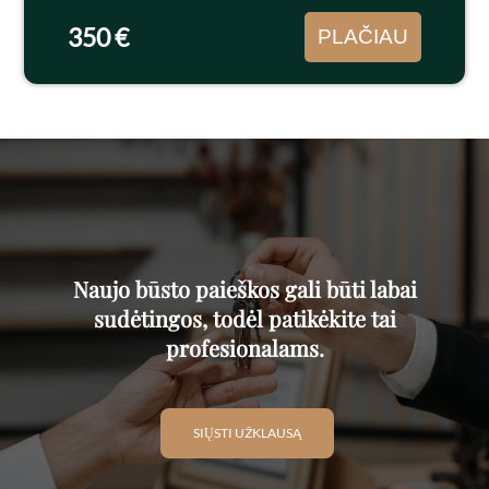
Pigus...
350 €
PLAČIAU
Naujo būsto paieškos gali būti labai
sudėtingos, todėl patikėkite tai
profesionalams.
SIŲSTI UŽKLAUSĄ