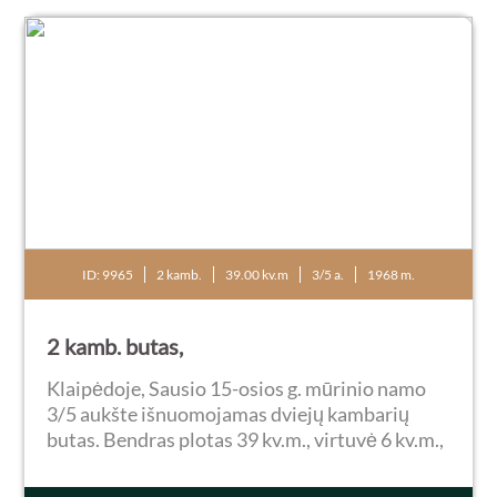
ID: 9965
2 kamb.
39.00 kv.m
3/5 a.
1968 m.
2 kamb. butas,
Klaipėdoje, Sausio 15-osios g. mūrinio namo
3/5 aukšte išnuomojamas dviejų kambarių
butas. Bendras plotas 39 kv.m., virtuvė 6 kv.m.,
įstiklintas balkonas. Butas tvarkingas:
plastikiniai langai, laminuota grindų danga.