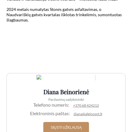
2024 metais numatytas Stonės gatvės asfaltavimas, o 
Naudvariškių gatvės kvartalas išklotas trinkelėmis, sumontuotas 
šlagbaumas. 

Diana Beinorienė
Pardavimų vadybininkė
Telefono numeris:
+370 68 424212
Elektroninis paštas:
diana@alginosnt.lt
SIŲSTI UŽKLAUSĄ