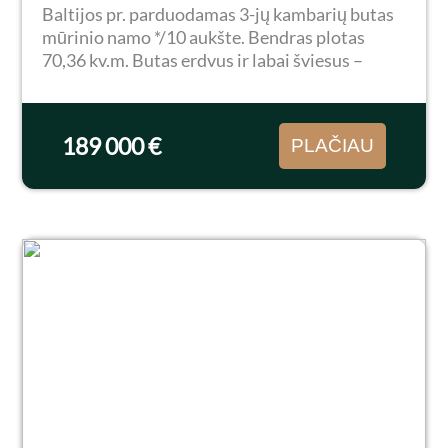
Baltijos pr. parduodamas 3-jų kambarių butas
mūrinio namo */10 aukšte. Bendras plotas
70,36 kv.m. Butas erdvus ir labai šviesus –
svetainė sujungta su virtuve, sukuriant
vientisą ir šiuolaikišką gyvenamąją erdvę.
Dideli...
189 000 €
PLAČIAU