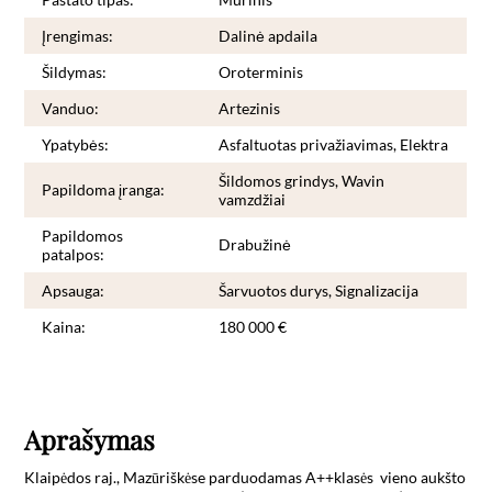
Įrengimas:
Dalinė apdaila
Šildymas:
Oroterminis
Vanduo:
Artezinis
Ypatybės:
Asfaltuotas privažiavimas, Elektra
Šildomos grindys, Wavin
Papildoma įranga:
vamzdžiai
Papildomos
Drabužinė
patalpos:
Apsauga:
Šarvuotos durys, Signalizacija
Kaina:
180 000 €
Aprašymas
Klaipėdos raj., Mazūriškėse parduodamas A++klasės  vieno aukšto 