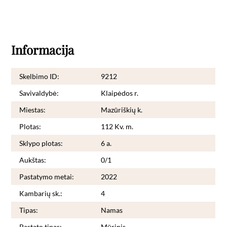
Informacija
Skelbimo ID:
9212
Savivaldybė:
Klaipėdos r.
Miestas:
Mazūriškių k.
Plotas:
112 Kv. m.
Sklypo plotas:
6 a.
Aukštas:
0/1
Pastatymo metai:
2022
Kambarių sk.:
4
Tipas:
Namas
Pastato tipas:
Mūrinis