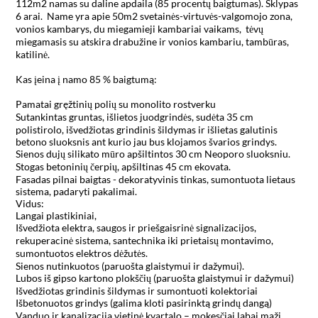
112m2 namas su daline apdaila (85 procentų baigtumas). Sklypas 
6 arai.  Name yra apie 50m2 svetainės-virtuvės-valgomojo zona, 
vonios kambarys, du miegamieji kambariai vaikams,  tėvų 
miegamasis su atskira drabužine ir vonios kambariu, tambūras, 
katilinė.

Kas įeina į namo 85 % baigtumą: 

Pamatai gręžtinių polių su monolito rostverku

Sutankintas gruntas, išlietos juodgrindės, sudėta 35 cm 
polistirolo, išvedžiotas grindinis šildymas ir išlietas galutinis 
betono sluoksnis ant kurio jau bus klojamos švarios grindys.

Sienos dujų silikato mūro apšiltintos 30 cm Neoporo sluoksniu.

Stogas betoninių čerpių, apšiltinas 45 cm ekovata.

Fasadas pilnai baigtas - dekoratyvinis tinkas, sumontuota lietaus 
sistema, padaryti pakalimai.

Vidus:

Langai plastikiniai, 

Išvedžiota elektra, saugos ir priešgaisrinė signalizacijos, 
rekuperacinė sistema, santechnika iki prietaisų montavimo, 
sumontuotos elektros dėžutės.

Sienos nutinkuotos (paruošta glaistymui ir dažymui).

Lubos iš gipso kartono plokščių (paruošta glaistymui ir dažymui)

Išvedžiotas grindinis šildymas ir sumontuoti kolektoriai

Išbetonuotos grindys (galima kloti pasirinktą grindų dangą) 

Vanduo ir kanalizacija vietinė kvartalo – mokesčiai labai maži.
