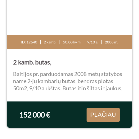
ID: 12640
2 kamb.
50.00 kv.m
9/10 a.
2008 m.
2 kamb. butas,
Baltijos pr. parduodamas 2008 metų statybos
name 2-jų kambarių butas, bendras plotas
50m2, 9/10 aukštas. Butas itin šiltas ir jaukus,
virtuvė sujungta su kambariu. Yra parkavimo
vieta. Puiki vieta, šalia p/c Grandus, Arena...
152 000 €
PLAČIAU